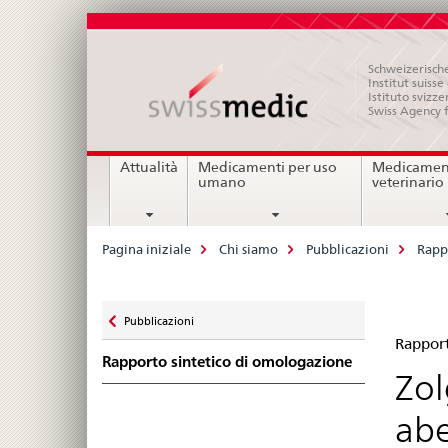
Schweizerische
Institut suiss
Istituto svizze
Swiss Agency 
Navigation
Attualità
Medicamenti per uso
Medicament
umano
veterinario
Breadcrumb
Pagina iniziale
Chi siamo
Pubblicazioni
Rapp
Zurück
Pubblicazioni
Ra
zu
Rapport
Rapporto sintetico di omologazione
sin
Zol
di
abe