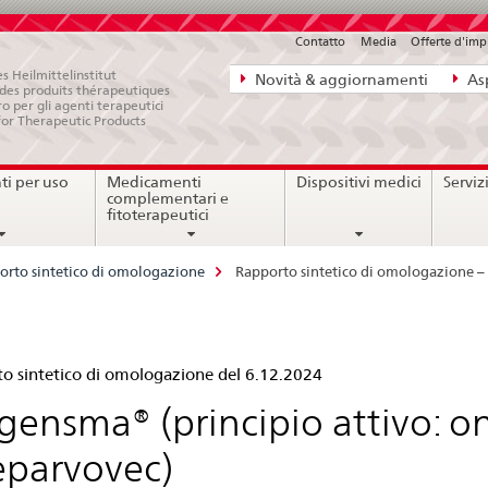
Contatto
Media
Offerte d'im
Navigazione
s Heilmittelinstitut
Novità & aggiornamenti
Asp
e des produits thérapeutiques
diretta:
ro per gli agenti terapeutici
for Therapeutic Products
novità,
aspetti
i per uso
Medicamenti
Dispositivi medici
Serviz
legali,
complementari e
contatto
fitoterapeutici
orto sintetico di omologazione
Rapporto sintetico di omologazione 
pporto
o sintetico di omologazione del 6.12.2024
tetico
gensma® (principio attivo:
parvovec)