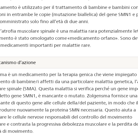
camento è utilizzato per il trattamento di bambine e bambini co
ni in entrambe le copie (mutazione biallelica) del gene SMN1 e 
somministrato solo fino all’età di due anni.
l’atrofia muscolare spinale è una malattia rara potenzialmente leta
ento è stato omologato come «medicamento orfano». Sono def
i medicamenti importanti per malattie rare.
anismo d’azione
ma è un medicamento per la terapia genica che viene impiegato p
ento di bambine/i affetti da una particolare malattia genetica, l’
re spinale (SMA). Questa malattia si verifica perché un gene imp
ddetto gene SMN1, è mancante o mutato. Zolgensma fornisce una
ante di questo gene alle cellule della/del paziente, in modo che i
rodurre nuovamente la proteina SMN necessaria. Questo aiuta a
are le cellule nervose responsabili del controllo del movimento
re e contrasta la progressiva debolezza muscolare e la perdita de
à di movimento.