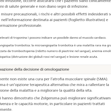
ll’infusione, occorre assicurarsi che i pazienti siano clinicamente 
ini di salute generale e non diano segni di infezione.
 misure precauzionali, i rischi e altri possibili effetti indesiderati 
 nell’informazione destinata ai pazienti (foglietto illustrativo) e
formazione professionale.
i elevati di troponina I possono indicare un possibile danno al muscolo cardiaco.
ngiopatia trombotica: la microangiopatia trombotica è una malattia rara ma gr
zzata da trombocitopenia (ridotto numero di piastrine nel sangue), anemia emoli
opatica (distruzione dei globuli rossi nel sangue) e lesione renale acuta.
vazione della decisione di omologazione
ente non esiste una cura per l’atrofia muscolare spinale (SMA).
ma è un’opzione terapeutica alternativa che mira a rallentare la
ione della malattia e a migliorare la qualità della vita.
di hanno dimostrato che Zolgensma può migliorare significativam
venza e le capacità motorie, in particolare in pazienti trattati
emente.