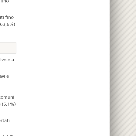
fino
ti fino
 (63,6%)
ivo o a
avi e
 comuni
e (5,1%)
rtati