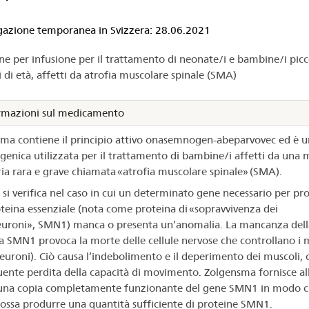
ologazione
zione temporanea in Svizzera: 28.06.2021
ne per infusione per il trattamento di neonate/i e bambine/i picco
lgensma®
i di età, affetti da atrofia muscolare spinale (SMA)
rmazioni sul medicamento
ma contiene il principio attivo onasemnogen-abeparvovec ed è u
 genica utilizzata per il trattamento di bambine/i affetti da una 
ria rara e grave chiamata «atrofia muscolare spinale» (SMA).
si verifica nel caso in cui un determinato gene necessario per pr
teina essenziale (nota come proteina di «sopravvivenza dei
roni», SMN1) manca o presenta un’anomalia. La mancanza dell
a SMN1 provoca la morte delle cellule nervose che controllano i 
uroni). Ciò causa l’indebolimento e il deperimento dei muscoli, 
ente perdita della capacità di movimento. Zolgensma fornisce al
 una copia completamente funzionante del gene SMN1 in modo ch
ossa produrre una quantità sufficiente di proteine SMN1.