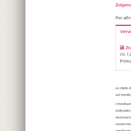
Zolgen
Per altr
Versi
Zo
06.1
Prim
Lo stato 
sul medic
I medicam
indesidera
necessari
concernen
medicamen