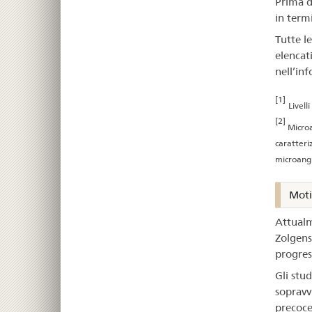
Prima de
in term
Tutte le
elencati
nell’in
[1]
Livell
[2]
Microa
caratteri
microangi
Moti
Attualm
Zolgens
progress
Gli stu
sopravvi
precoc