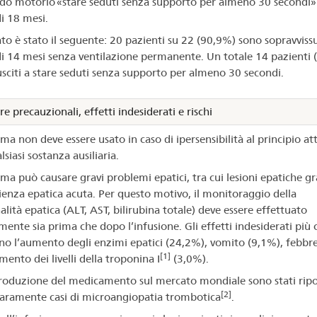
do motorio «stare seduti senza supporto per almeno 30 secondi» 
di 18 mesi.
tato è stato il seguente: 20 pazienti su 22 (90,9%) sono sopravvissu
 di 14 mesi senza ventilazione permanente. Un totale 14 pazienti
usciti a stare seduti senza supporto per almeno 30 secondi.
e precauzionali, effetti indesiderati e rischi
a non deve essere usato in caso di ipersensibilità al principio att
siasi sostanza ausiliaria.
ma può causare gravi problemi epatici, tra cui lesioni epatiche gr
cienza epatica acuta. Per questo motivo, il monitoraggio della
lità epatica (ALT, AST, bilirubina totale) deve essere effettuato
mente sia prima che dopo l’infusione. Gli effetti indesiderati più
no l’aumento degli enzimi epatici (24,2%), vomito (9,1%), febbr
[1]
ento dei livelli della troponina I
(3,0%).
troduzione del medicamento sul mercato mondiale sono stati ripo
[2]
aramente casi di microangiopatia trombotica
.