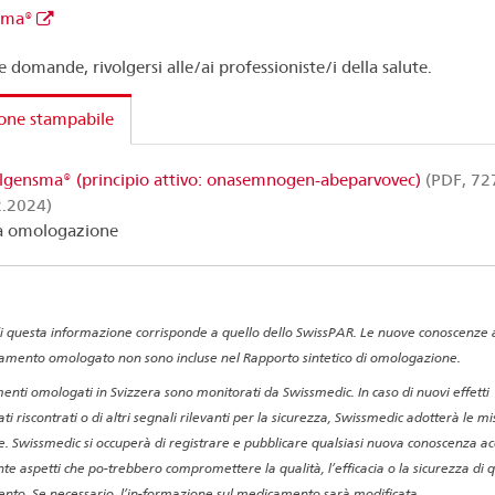
sma®
e domande, rivolgersi alle/ai professioniste/i della salute.
one stampabile
lgensma® (principio attivo: onasemnogen-abeparvovec)
(PDF, 727
2.2024)
a omologazione
di questa informazione corrisponde a quello dello SwissPAR. Le nuove conoscenze a
amento omologato non sono incluse nel Rapporto sintetico di omologazione.
enti omologati in Svizzera sono monitorati da Swissmedic. In caso di nuovi effetti
ti riscontrati o di altri segnali rilevanti per la sicurezza, Swissmedic adotterà le m
e. Swissmedic si occuperà di registrare e pubblicare qualsiasi nuova conoscenza ac
te aspetti che po-trebbero compromettere la qualità, l’efficacia o la sicurezza di 
to. Se necessario, l’in-formazione sul medicamento sarà modificata.