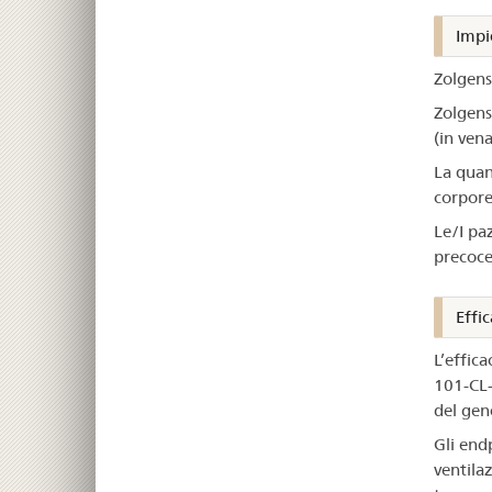
Impi
Zolgens
Zolgens
(in ven
La quan
corpore
Le/I pa
precocem
Effic
L’effic
101-CL-
del ge
Gli end
ventila