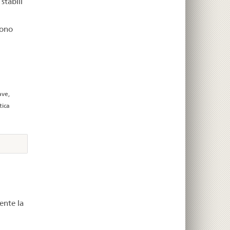
stabili
sono
ave,
tica
ente la