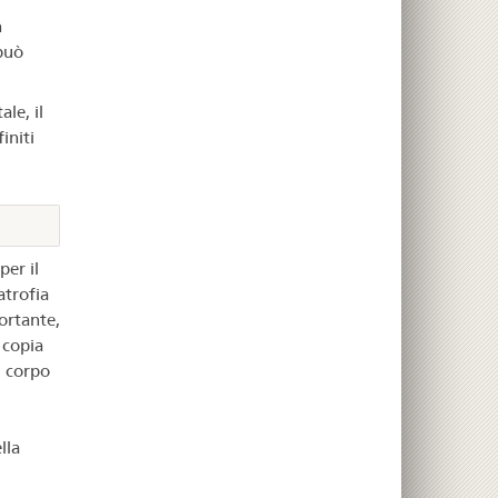
n
può
le, il
initi
er il
atrofia
ortante,
 copia
l corpo
lla