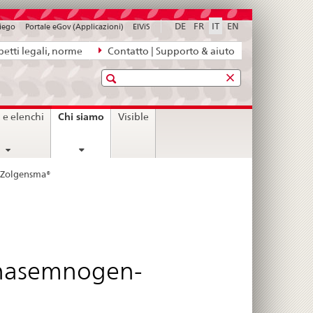
DE
FR
IT
EN
piego
Portale eGov (Applicazioni)
ElViS
etti legali, norme
Contatto | Supporto & aiuto
Ricerca
current
Chi siamo
i e elenchi
Visible
page
– Zolgensma®
 onasemnogen-