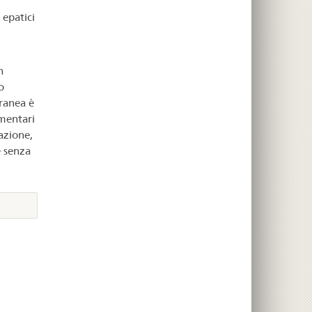
 epatici
n
o
oranea è
ementari
azione,
 senza