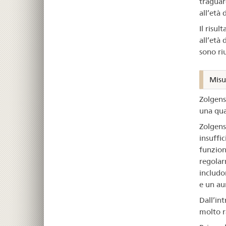
traguar
all’età 
Il risul
all’età
sono ri
Misur
Zolgensm
una qual
Zolgens
insuffi
funziona
regolar
includo
e un aum
Dall’in
molto r