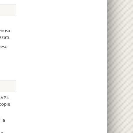
enosa
zzati.
peso
 AVXS-
copie
 la