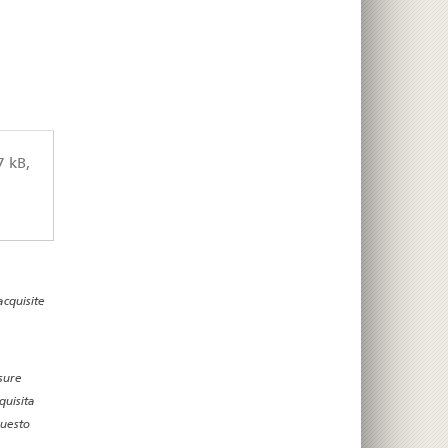
 kB,
cquisite
isure
quisita
questo