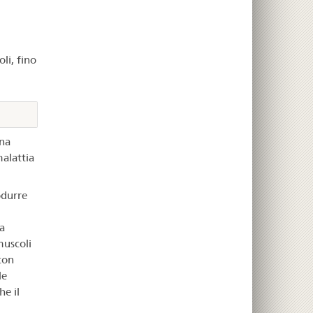
li, fino
na
malattia
odurre
a
muscoli
con
le
e il