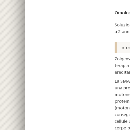
om
–
Omologa
Soluzio
Zo
a 2 ann
Info
Zolgens
terapia
eredita
La SMA 
una pro
motoneu
protein
(motone
consegu
cellule
corpo p