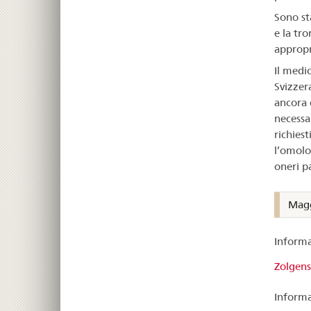
Sono sta
e la tr
appropr
Il med
Svizzer
ancora 
necessa
richies
l’omolo
oneri pa
Magg
Informa
Zolgen
Informaz