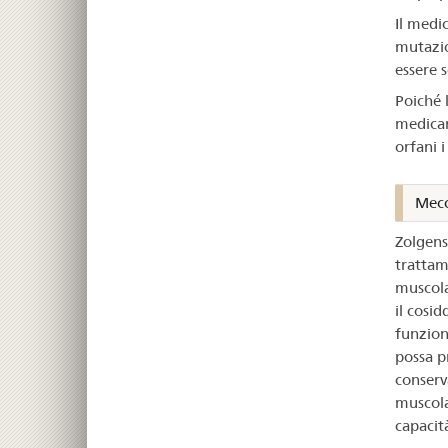
Il medi
mutazio
essere 
Poiché 
medicam
orfani 
Mecc
Zolgens
trattam
muscola
il cosi
funzion
possa p
conserv
muscola
capacit