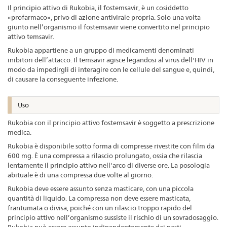
Il principio attivo di Rukobia, il fostemsavir, è un cosiddetto
«profarmaco», privo di azione antivirale propria. Solo una volta
giunto nell’organismo il fostemsavir viene convertito nel principio
attivo temsavir.
Rukobia appartiene a un gruppo di medicamenti denominati
inibitori dell’attacco. Il temsavir agisce legandosi al virus dell'HIV in
modo da impedirgli di interagire con le cellule del sangue e, quindi,
di causare la conseguente infezione.
Uso
Rukobia con il principio attivo fostemsavir è soggetto a prescrizione
medica.
Rukobia è disponibile sotto forma di compresse rivestite con film da
600 mg. È una compressa a rilascio prolungato, ossia che rilascia
lentamente il principio attivo nell'arco di diverse ore. La posologia
abituale è di una compressa due volte al giorno.
Rukobia deve essere assunto senza masticare, con una piccola
quantità di liquido. La compressa non deve essere masticata,
frantumata o divisa, poiché con un rilascio troppo rapido del
principio attivo nell’organismo sussiste il rischio di un sovradosaggio.
Rukobia può essere assunto indipendentemente dai pasti.