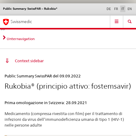
Public Summary SwissPAR – Rukobia®
Service
DE
FR
IT
EN
navigation
Navigazione
Navigation
Novità &
Aspetti legali,
Contatto | Supporto &
Swissmedic
diretta:
aggiornamenti
norme
aiuto
novità,
aspetti
Unternavigation
legali,
contatto
Context sidebar
Public
Public Summary SwissPAR del 09.09.2022
Summary
Rukobia® (principio attivo: fostemsavir)
SwissPAR
–
Prima omologazione in Svizzera: 28.09.2021
Rukobia®
Medicamento (compressa rivestita con film) per il trattamento di
infezioni da virus dell’immunodeficienza umana di tipo 1 (HIV-1)
nelle persone adulte