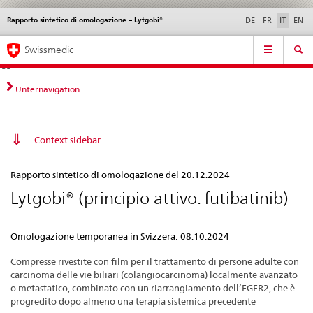
Rapporto sintetico di omologazione – Lytgobi®
Service
DE
FR
IT
EN
navigation
Navigazione
Navigation
Novità &
Aspetti legali,
Contatto | Supporto &
Swissmedic
diretta:
aggiornamenti
norme
aiuto
novità,
aspetti
Unternavigation
legali,
contatto
Context sidebar
Rapporto
Rapporto sintetico di omologazione del 20.12.2024
sintetico
Lytgobi® (principio attivo: futibatinib)
di
omologazione
Omologazione temporanea in Svizzera: 08.10.2024
–
Lytgobi®
Compresse rivestite con film per il trattamento di persone adulte con
carcinoma delle vie biliari (colangiocarcinoma) localmente avanzato
o metastatico, combinato con un riarrangiamento dell’FGFR2, che è
progredito dopo almeno una terapia sistemica precedente