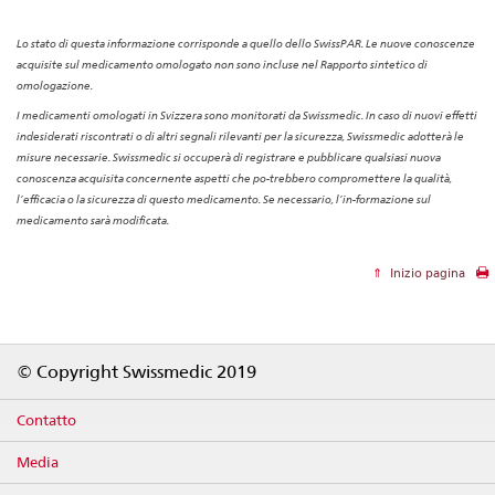
Lo stato di questa informazione corrisponde a quello dello SwissPAR. Le nuove conoscenze
acquisite sul medicamento omologato non sono incluse nel Rapporto sintetico di
omologazione.
I medicamenti omologati in Svizzera sono monitorati da Swissmedic. In caso di nuovi effetti
indesiderati riscontrati o di altri segnali rilevanti per la sicurezza, Swissmedic adotterà le
misure necessarie. Swissmedic si occuperà di registrare e pubblicare qualsiasi nuova
conoscenza acquisita concernente aspetti che po-trebbero compromettere la qualità,
l’efficacia o la sicurezza di questo medicamento. Se necessario, l’in-formazione sul
medicamento sarà modificata.
Inizio pagina
Footer
© Copyright Swissmedic 2019
Contatto
Media