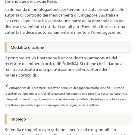
almeno due dei cinque Paesi.
La domanda di omologazione per Kerendia è stata presentata alle
autorità di controllo dei medicamenti di Singapore, Australia e
Svizzera. Ogni Paese ha valutato una parte della domanda e ha poi
discusso e scambiato i risultati con gli altri Paesi. Alla fine, ciascuna
autorità ha deciso autonomamente in merito all’omologazione.
Modalità d’azione
Il principio attivo finerenone è un cosiddetto «antagonista del
[1]
recettore dei mineralcorticoidi
» (MRA). Si ritiene che il danno ai
reni sia associato a una iperattivazione del «recettore dei
mineralcorticoidi».
[1]
Antagonista dei recettori: i recettori sono siti di aggancio molto specifici. Esistono
recettori per una molteplicità di sostanze. Non appena una specifica sostanza (agonista)
si lega al suo recettore, si innesca una reazione nella cellula. Un antagonista blocca un
recettore e impedisce quindi a un agonista di legarsi a un recettore.
Impiego
Kerendia è soggetto a prescrizione medica ed è disponibile in