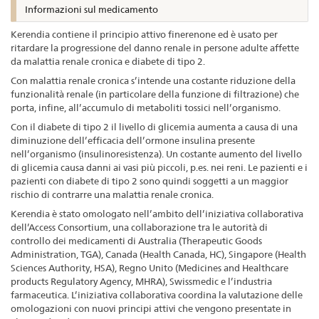
Informazioni sul medicamento
Kerendia contiene il principio attivo finerenone ed è usato per
ritardare la progressione del danno renale in persone adulte affette
da malattia renale cronica e diabete di tipo 2.
Con malattia renale cronica s’intende una costante riduzione della
funzionalità renale (in particolare della funzione di filtrazione) che
porta, infine, all’accumulo di metaboliti tossici nell’organismo.
Con il diabete di tipo 2 il livello di glicemia aumenta a causa di una
diminuzione dell’efficacia dell’ormone insulina presente
nell’organismo (insulinoresistenza). Un costante aumento del livello
di glicemia causa danni ai vasi più piccoli, p.es. nei reni. Le pazienti e i
pazienti con diabete di tipo 2 sono quindi soggetti a un maggior
rischio di contrarre una malattia renale cronica.
Kerendia è stato omologato nell’ambito dell’iniziativa collaborativa
dell’Access Consortium, una collaborazione tra le autorità di
controllo dei medicamenti di Australia (Therapeutic Goods
Administration, TGA), Canada (Health Canada, HC), Singapore (Health
Sciences Authority, HSA), Regno Unito (Medicines and Healthcare
products Regulatory Agency, MHRA), Swissmedic e l’industria
farmaceutica. L’iniziativa collaborativa coordina la valutazione delle
omologazioni con nuovi principi attivi che vengono presentate in