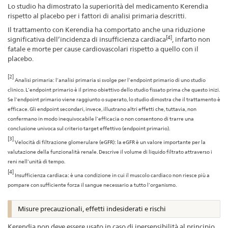
Lo studio ha dimostrato la superiorità del medicamento Kerendia
rispetto al placebo per i fattori di analisi primaria descritti.
Il trattamento con Kerendia ha comportato anche una riduzione
[4]
significativa dell’incidenza di insufficienza cardiaca
, infarto non
fatale e morte per cause cardiovascolari rispetto a quello con il
placebo.
[2]
Analisi primaria: l’analisi primaria si svolge per l’endpoint primario di uno studio
clinico. L’endpoint primario è il primo obiettivo dello studio fissato prima che questo inizi.
Se l’endpoint primario viene raggiunto o superato, lo studio dimostra che il trattamento è
efficace. Gli endpoint secondari, invece, illustrano altri effetti che, tuttavia, non
confermano in modo inequivocabile l’efficacia o non consentono di trarre una
conclusione univoca sul criterio target effettivo (endpoint primario).
[3]
Velocità di filtrazione glomerulare (eGFR): la eGFR è un valore importante per la
valutazione della funzionalità renale. Descrive il volume di liquido filtrato attraverso i
reni nell’unità di tempo.
[4]
Insufficienza cardiaca: è una condizione in cui il muscolo cardiaco non riesce più a
pompare con sufficiente forza il sangue necessario a tutto l’organismo.
Misure precauzionali, effetti indesiderati e rischi
Kerendia non deve essere usato in caso di ipersensibilità al principio