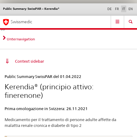
Public Summary SwissPAR – Kerendia®
Service
DE
FR
IT
EN
navigation
Navigazione
Navigation
Novità &
Aspetti legali,
Contatto | Supporto &
Swissmedic
diretta:
aggiornamenti
norme
aiuto
novità,
aspetti
Unternavigation
legali,
contatto
Context sidebar
Public
Public Summary SwissPAR del 01.04.2022
Summary
Kerendia® (principio attivo:
SwissPAR
finerenone)
–
Kerendia®
Prima omologazione in Svizzera: 26.11.2021
Medicamento per il trattamento di persone adulte affette da
malattia renale cronica e diabete di tipo 2