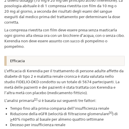
2 diversi dosaggi (10 mg e 20 mg del principio attivo finerenone). La
posologia abituale è di 1 compressa rivestita con film da 10 mg o
20 mg al giorno, a seconda dei risultati degli esami del sangue
eseguiti dal medico prima del trattamento per determinare la dose
corretta.
La compressa rivestita con film deve essere presa senza masticarla
ogni giorno alla stessa ora con un bicchiere d’acqua, con o senza cibo.
Kerendia non deve essere assunto con succo di pompelmo o
pompelmo.
Efficacia
L’efficacia di Kerendia per il trattamento di persone adulte affette da
diabete di tipo 2 e malattia renale cronica è stata valutata nello
studio FIDELIO-DKD condotto su un totale di 5674 partecipanti. La
metà delle pazienti e dei pazienti è stata trattata con Kerendia e
l’altra metà con placebo (medicamento fittizio).
[2]
L’analisi primaria
si è basata sui seguenti tre fattori:
Tempo fino alla prima comparsa dell’insufficienza renale
[3]
Riduzione della eGFR (velocità di filtrazione glomerulare
) di
>
40% rispetto al basale per almeno quattro settimane
Decesso per insufficienza renale