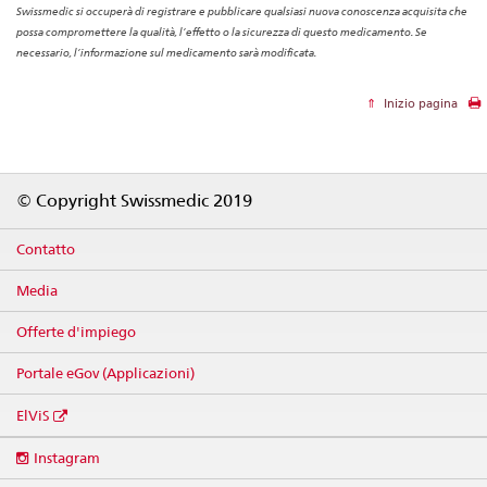
Swissmedic si occuperà di registrare e pubblicare qualsiasi nuova conoscenza acquisita che
possa compromettere la qualità, l’effetto o la sicurezza di questo medicamento. Se
necessario, l’informazione sul medicamento sarà modificata.
Inizio pagina
Footer
© Copyright Swissmedic 2019
Contatto
Media
Offerte d'impiego
Portale eGov (Applicazioni)
ElViS
Social
Instagram
media