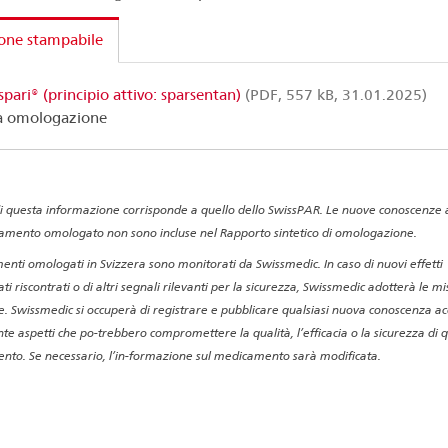
one stampabile
lspari® (principio attivo: sparsentan)
(PDF, 557 kB, 31.01.2025)
a omologazione
di questa informazione corrisponde a quello dello SwissPAR. Le nuove conoscenze a
amento omologato non sono incluse nel Rapporto sintetico di omologazione.
enti omologati in Svizzera sono monitorati da Swissmedic. In caso di nuovi effetti
ti riscontrati o di altri segnali rilevanti per la sicurezza, Swissmedic adotterà le m
e. Swissmedic si occuperà di registrare e pubblicare qualsiasi nuova conoscenza ac
te aspetti che po-trebbero compromettere la qualità, l’efficacia o la sicurezza di 
to. Se necessario, l’in-formazione sul medicamento sarà modificata.