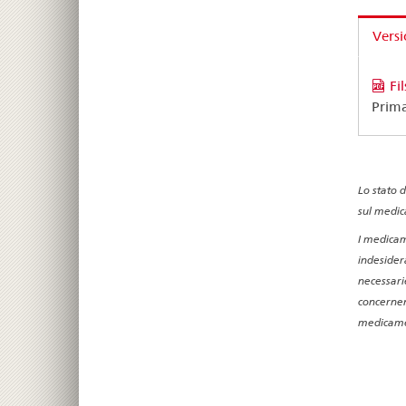
Versi
Fi
Prim
Lo stato 
sul medic
I medicam
indesidera
necessari
concernen
medicamen