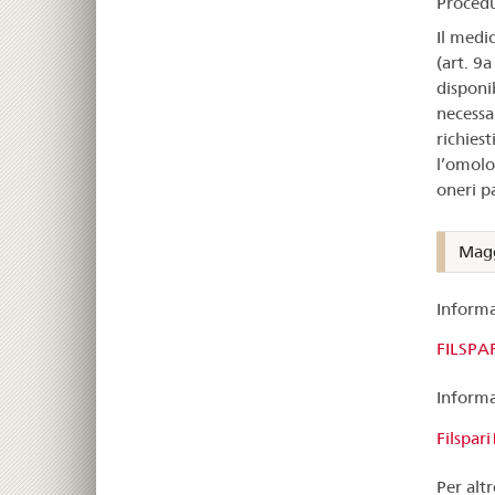
Proced
Il medi
(art. 9
disponib
necessa
richies
l’omolo
oneri pa
Magg
Informa
FILSPAR
Informaz
Filspari
Per altr