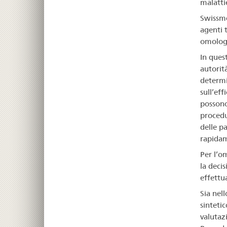
malatti
Swissme
agenti 
omologa
In ques
autorit
determin
sull’eff
possono 
procedu
delle pa
rapidam
Per l’o
la deci
effettua
Sia nel
sinteti
valutaz