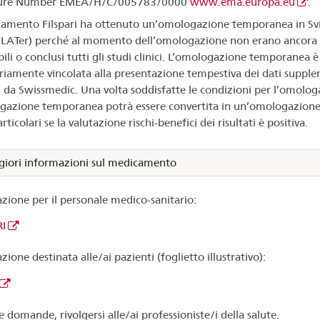
ure Number EMEA/H/C/005783/0000
www.ema.europa.eu
.
camento Filspari ha ottenuto un’omologazione temporanea in Sv
a LATer) perché al momento dell’omologazione non erano ancora
ili o conclusi tutti gli studi clinici. L’omologazione temporanea è
riamente vincolata alla presentazione tempestiva dei dati suppl
ti da Swissmedic. Una volta soddisfatte le condizioni per l’omolog
gazione temporanea potrà essere convertita in un’omologazione
rticolari se la valutazione rischi-benefici dei risultati è positiva.
iori informazioni sul medicamento
zione per il personale medico-sanitario:
I
ione destinata alle/ai pazienti (foglietto illustrativo):
e domande, rivolgersi alle/ai professioniste/i della salute.