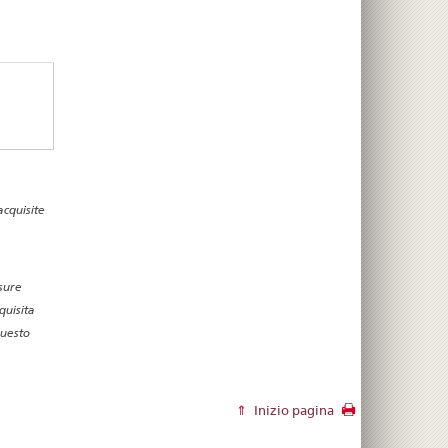
cquisite
isure
quisita
questo
Inizio pagina