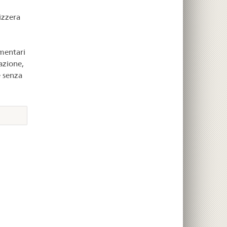
izzera
ementari
azione,
 senza