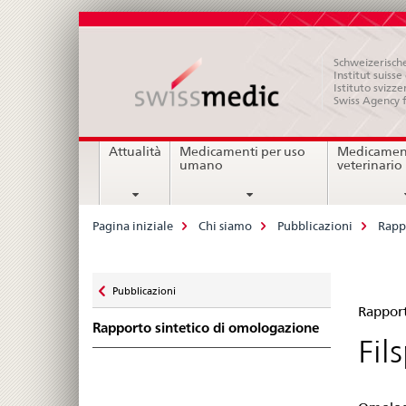
Schweizerische
Institut suiss
Istituto svizze
Swiss Agency 
Navigation
Attualità
Medicamenti per uso
Medicament
umano
veterinario
Breadcrumb
Pagina iniziale
Chi siamo
Pubblicazioni
Rapp
Zurück
Pubblicazioni
Ra
zu
Rapport
Rapporto sintetico di omologazione
sin
Fil
di