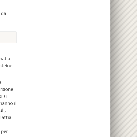
 da
patia
oteine
a
ersione
i si
 hanno il
li,
lattia
 per