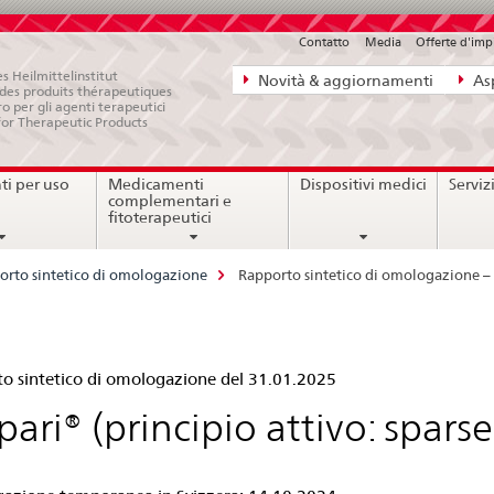
Contatto
Media
Offerte d'im
Navigazione
s Heilmittelinstitut
Novità & aggiornamenti
Asp
e des produits thérapeutiques
diretta:
ro per gli agenti terapeutici
for Therapeutic Products
novità,
aspetti
i per uso
Medicamenti
Dispositivi medici
Serviz
legali,
complementari e
contatto
fitoterapeutici
orto sintetico di omologazione
Rapporto sintetico di omologazione – 
pporto
o sintetico di omologazione del 31.01.2025
tetico
spari® (principio attivo: spars