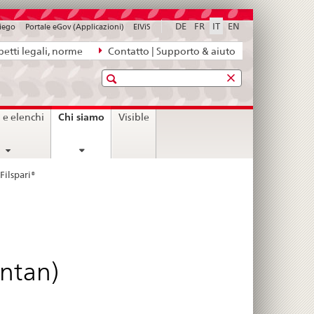
DE
FR
IT
EN
piego
Portale eGov (Applicazioni)
ElViS
etti legali, norme
Contatto | Supporto & aiuto
Ricerca
current
Chi siamo
i e elenchi
Visible
page
Filspari®
entan)