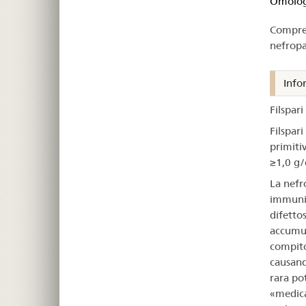
om
Omologa
Compres
–
nefropa
Fil
Info
Filspari
Filspari
primiti
≥1,0 g/
La nefro
immunit
difetto
accumula
compito
causand
rara po
«medica