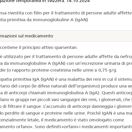
ologazione
zione temporanea in Svizzera: 14.10.2024
sa rivestita con film per il trattamento di persone adulte affette
tia primitiva da immunoglobuline A (IgAN)
spari®
rmazioni sul medicamento
 contiene il principio attivo sparsentan.
 è utilizzato per il trattamento di persone adulte affette da nefro
va da immunoglobuline A (IgAN) con un’escrezione urinaria di pr
die (o rapporto proteine-creatinina nelle urine ≥ 0,75 g/g.
patia primitiva IgA (IgAN) è una malattia dei reni in cui il sistem
ario del corpo (le difese naturali dell’organismo) produce una v
sa di anticorpi chiamati immunoglobulina A (IgA). Questi anticorp
no in gruppi nei piccoli vasi sanguigni dei reni, i glomeruli, che
 di filtrare il sangue. L’accumulo di anticorpi danneggia i glomeru
o perdite di sangue e proteine nelle urine. Poiché IgAN è una ma
tenzialmente letale, il medicamento è stato omologato come
mento orfano». Sono definiti «orfani» i medicamenti importanti