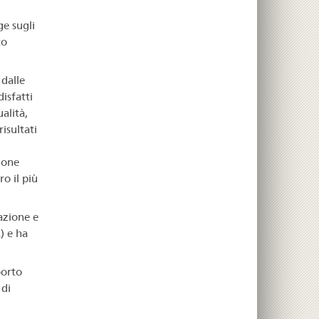
e sugli
to
 dalle
isfatti
alità,
isultati
ione
o il più
azione e
) e ha
porto
 di