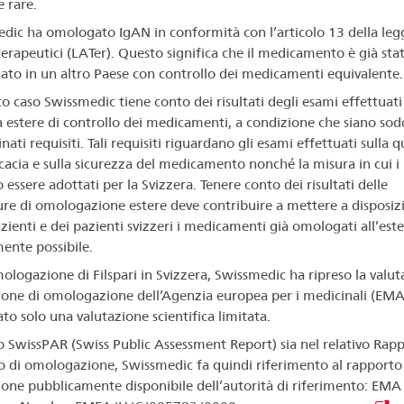
e rare.
dic ha omologato IgAN in conformità con l’articolo 13 della legg
terapeutici (LATer). Questo significa che il medicamento è già sta
to in un altro Paese con controllo dei medicamenti equivalente.
to caso Swissmedic tiene conto dei risultati degli esami effettuati
à estere di controllo dei medicamenti, a condizione che siano sodd
ati requisiti. Tali requisiti riguardano gli esami effettuati sulla qu
icacia e sulla sicurezza del medicamento nonché la misura in cui i r
essere adottati per la Svizzera. Tenere conto dei risultati delle
re di omologazione estere deve contribuire a mettere a disposiz
zienti e dei pazienti svizzeri i medicamenti già omologati all’ester
ente possibile.
mologazione di Filspari in Svizzera, Swissmedic ha ripreso la valut
sione di omologazione dell’Agenzia europea per i medicinali (EMA
to solo una valutazione scientifica limitata.
lo SwissPAR (Swiss Public Assessment Report) sia nel relativo Rap
co di omologazione, Swissmedic fa quindi riferimento al rapporto
ione pubblicamente disponibile dell’autorità di riferimento: EMA