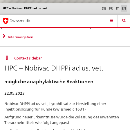
HPC – Nobivac DHPPi ad us. vet.
Languages
Service
DE
FR
IT
EN
navigation
Direct
Main
News &
Legal matters,
Contact | Support &
Swissmedic
navigation:
Navigation
Updates
standards
Help
news,
legal
Unternavigation
matters,
contact
Context sidebar
HPC – Nobivac DHPPi ad us. vet.
mögliche anaphylaktische Reaktionen
22.05.2023
Nobivac DHPPi ad us. vet., Lyophilisat zur Herstellung einer
Injektionslösung für Hunde (Swissmedic 1631)
Aufgrund neuer Erkenntnisse wurde die Zulassung des erwähnten
Tierarzneimittels wie folgt angepasst: