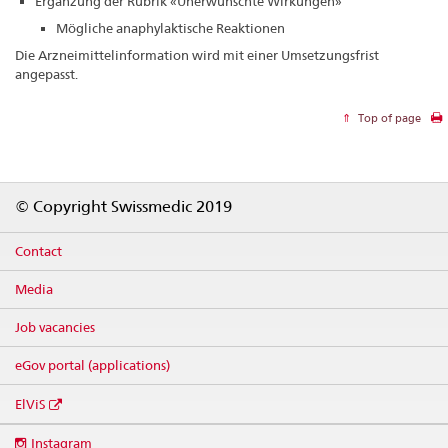
Ergänzung der Rubrik «Unerwünschte Wirkungen»
Mögliche anaphylaktische Reaktionen
Die Arzneimittelinformation wird mit einer Umsetzungsfrist
angepasst.
Top of page
Footer
© Copyright Swissmedic 2019
Contact
Media
Job vacancies
eGov portal (applications)
ElViS
Social
Instagram