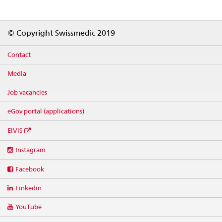
Footer
© Copyright Swissmedic 2019
Contact
Media
Job vacancies
eGov portal (applications)
ElViS
Social
Instagram
media
links
Facebook
Linkedin
YouTube