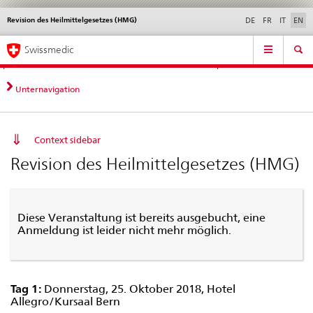
Revision des Heilmittelgesetzes (HMG)
Languages
Service
DE
FR
IT
EN
navigation
Direct
Main
News &
Legal matters,
Contact | Support &
Swissmedic
navigation:
Navigation
Updates
standards
Help
news,
legal
Unternavigation
matters,
contact
Context sidebar
Revision des Heilmittelgesetzes (HMG)
Diese Veranstaltung ist bereits ausgebucht, eine
Anmeldung ist leider nicht mehr möglich.
Tag 1:
Donnerstag, 25. Oktober 2018, Hotel
Allegro/Kursaal Bern