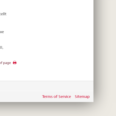
ellt
ve
B,
of page
Terms of Service
Sitemap