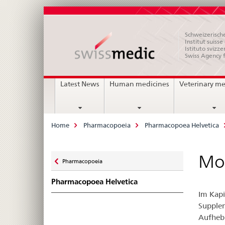
Schweizerische
Institut suiss
Istituto svizze
Swiss Agency 
Main
Latest News
Human medicines
Veterinary me
Navigation
Breadcrumb
Home
Pharmacopoeia
Pharmacopoea Helvetica
Zurück
Mon
Pharmacopoeia
zu
Pharmacopoea Helvetica
Im Kapi
Supplem
Aufheb