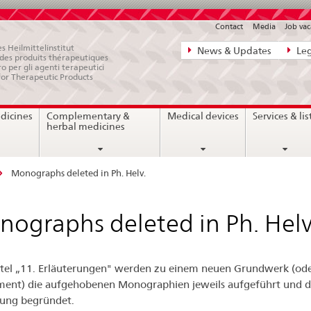
Contact
Media
Job vac
Direct
s Heilmittelinstitut
News & Updates
Leg
e des produits thérapeutiques
navigation:
ro per gli agenti terapeutici
for Therapeutic Products
news,
legal
dicines
Complementary &
Medical devices
Services & lis
matters,
herbal medicines
contact
Monographs deleted in Ph. Helv.
ographs deleted in Ph. Helv
tel „11. Erläuterungen" werden zu einem neuen Grundwerk (od
ent) die aufgehobenen Monographien jeweils aufgeführt und d
ung begründet.