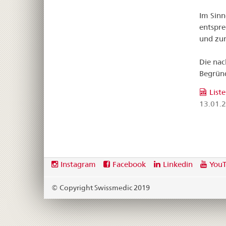
Im Sinn
entspre
und zur
Die nac
Begrün
List
13.01.
Footer
Social
Instagram
Facebook
Linkedin
You
media
links
© Copyright Swissmedic 2019