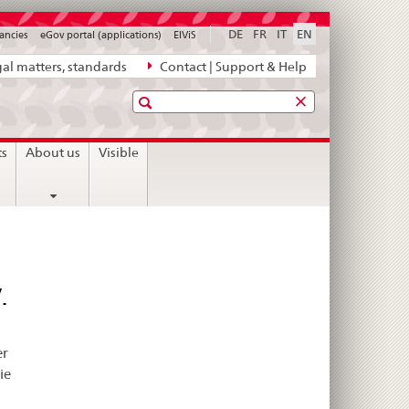
DE
FR
IT
EN
ancies
eGov portal (applications)
ElViS
al matters, standards
Contact | Support & Help
Search
ts
About us
Visible
.
er
ie