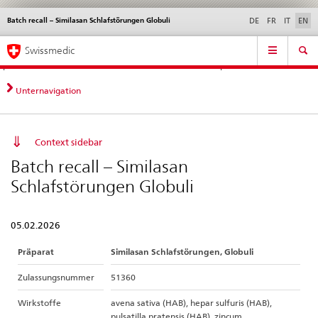
Batch recall – Similasan Schlafstörungen Globuli
Languages
Service
DE
FR
IT
EN
navigation
Direct
Main
News &
Legal matters,
Contact | Support &
Swissmedic
navigation:
Navigation
Updates
standards
Help
news,
legal
Unternavigation
matters,
contact
Context sidebar
Batch recall – Similasan
Schlafstörungen Globuli
05.02.2026
Präparat
Similasan Schlafstörungen, Globuli
Zulassungsnummer
51360
Wirkstoffe
avena sativa (HAB), hepar sulfuris (HAB),
pulsatilla pratensis (HAB), zincum