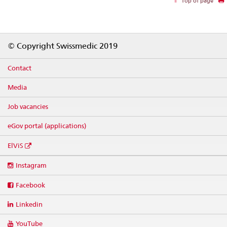
Top of page
Footer
© Copyright Swissmedic 2019
Contact
Media
Job vacancies
eGov portal (applications)
ElViS
Social
Instagram
media
links
Facebook
Linkedin
YouTube