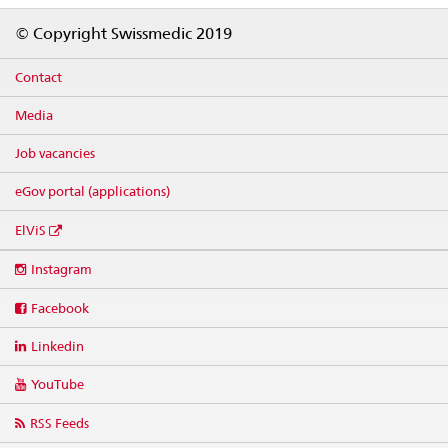
Footer
© Copyright Swissmedic 2019
Contact
Media
Job vacancies
eGov portal (applications)
ElViS
Social
Instagram
media
links
Facebook
Linkedin
YouTube
RSS Feeds