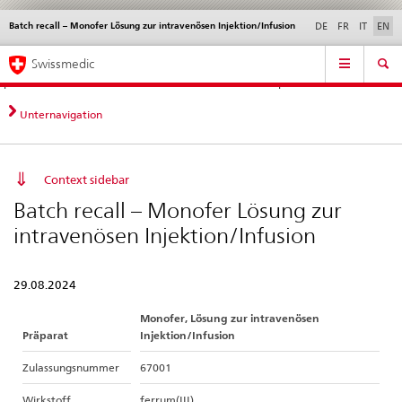
Batch recall – Monofer Lösung zur intravenösen Injektion/Infusion
Languages
Service
DE
FR
IT
EN
navigation
Direct
Main
News &
Legal matters,
Contact | Support &
Swissmedic
navigation:
Navigation
Updates
standards
Help
news,
legal
Unternavigation
matters,
contact
Context sidebar
Batch recall – Monofer Lösung zur
intravenösen Injektion/Infusion
29.08.2024
Monofer, Lösung zur intravenösen
Präparat
Injektion/Infusion
Zulassungsnummer
67001
Wirkstoff
ferrum(III)