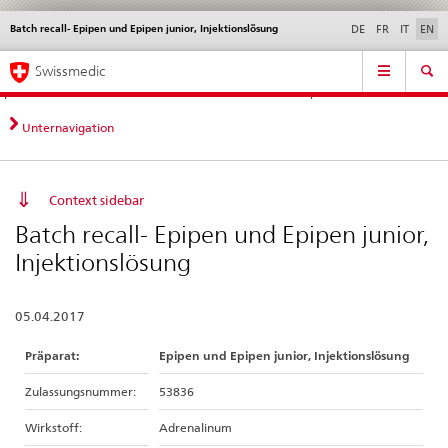
Batch recall- Epipen und Epipen junior, Injektionslösung
Languages
Service
DE
FR
IT
EN
navigation
Direct
Main
News &
Legal matters,
Contact | Support &
Swissmedic
navigation:
Navigation
Updates
standards
Help
news,
legal
Unternavigation
matters,
contact
Context sidebar
Batch recall- Epipen und Epipen junior,
Injektionslösung
05.04.2017
Präparat:
Epipen und Epipen junior, Injektionslösung
Zulassungsnummer:
53836
Wirkstoff:
Adrenalinum