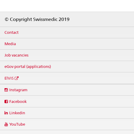
Footer
© Copyright Swissmedic 2019
Contact
Media
Job vacancies
eGov portal (applications)
ElViS
Social
Instagram
media
links
Facebook
Linkedin
YouTube