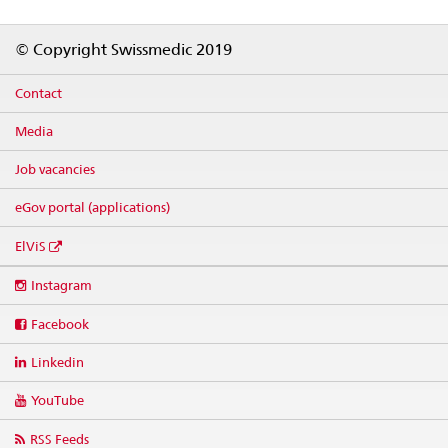
Footer
© Copyright Swissmedic 2019
Contact
Media
Job vacancies
eGov portal (applications)
ElViS
Social
Instagram
media
links
Facebook
Linkedin
YouTube
RSS Feeds