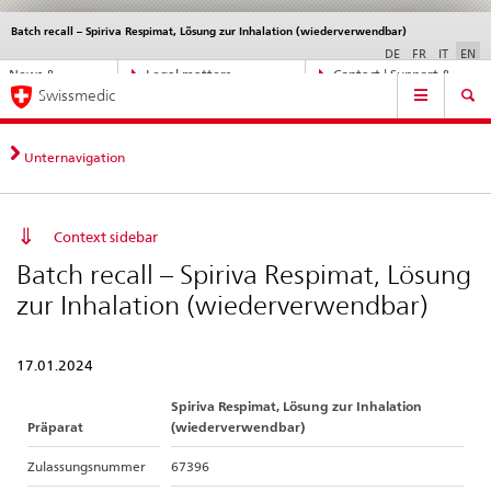
Batch recall – Spiriva Respimat, Lösung zur Inhalation (wiederverwendbar)
Languages
Service
navigation
DE
FR
IT
EN
Direct
News &
Legal matters,
Contact | Support &
Main
navigation:
Swissmedic
Updates
standards
Help
Navigation
news,
legal
matters,
Unternavigation
contact
Context sidebar
Batch recall – Spiriva Respimat, Lösung
zur Inhalation (wiederverwendbar)
17.01.2024
Spiriva Respimat, Lösung zur Inhalation
Präparat
(wiederverwendbar)
Zulassungsnummer
67396