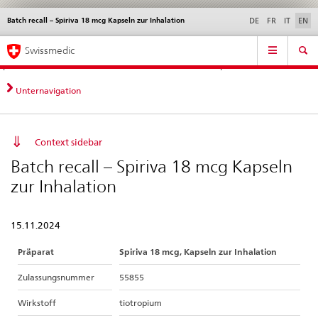
Batch recall – Spiriva 18 mcg Kapseln zur Inhalation
Languages
Service
DE
FR
IT
EN
navigation
Direct
Main
News &
Legal matters,
Contact | Support &
Swissmedic
navigation:
Navigation
Updates
standards
Help
news,
legal
Unternavigation
matters,
contact
Context sidebar
Batch recall – Spiriva 18 mcg Kapseln
zur Inhalation
15.11.2024
Präparat
Spiriva 18 mcg, Kapseln zur Inhalation
Zulassungsnummer
55855
Wirkstoff
tiotropium