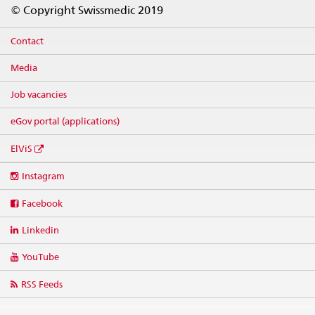
Footer
© Copyright Swissmedic 2019
Contact
Media
Job vacancies
eGov portal (applications)
ElViS
Social
Instagram
media
links
Facebook
Linkedin
YouTube
RSS Feeds