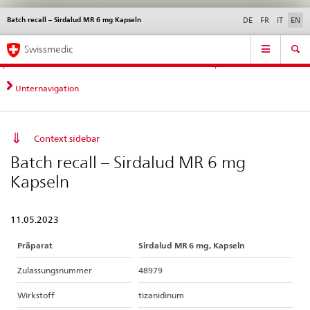
Batch recall – Sirdalud MR 6 mg Kapseln
Languages
Service
DE
FR
IT
EN
navigation
Direct
Main
News &
Legal matters,
Contact | Support &
Swissmedic
navigation:
Navigation
Updates
standards
Help
news,
legal
Unternavigation
matters,
contact
Context sidebar
Batch recall – Sirdalud MR 6 mg
Kapseln
11.05.2023
Präparat
Sirdalud MR 6 mg, Kapseln
Zulassungsnummer
48979
Wirkstoff
tizanidinum