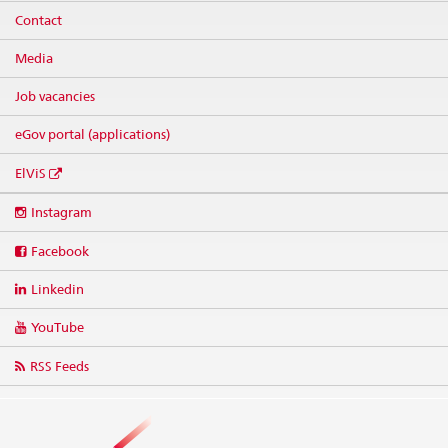
Contact
Media
Job vacancies
eGov portal (applications)
ElViS
Social
Instagram
media
links
Facebook
Linkedin
YouTube
RSS Feeds