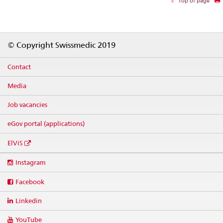
Top of page
Footer
© Copyright Swissmedic 2019
Contact
Media
Job vacancies
eGov portal (applications)
ElViS
Social
Instagram
media
links
Facebook
Linkedin
YouTube