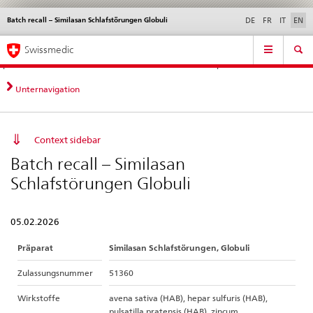
Batch recall – Similasan Schlafstörungen Globuli
Languages
Service
DE
FR
IT
EN
navigation
Direct
Main
News &
Legal matters,
Contact | Support &
Swissmedic
navigation:
Navigation
Updates
standards
Help
news,
legal
Unternavigation
matters,
contact
Context sidebar
Batch recall – Similasan
Schlafstörungen Globuli
05.02.2026
Präparat
Similasan Schlafstörungen, Globuli
Zulassungsnummer
51360
Wirkstoffe
avena sativa (HAB), hepar sulfuris (HAB),
pulsatilla pratensis (HAB), zincum