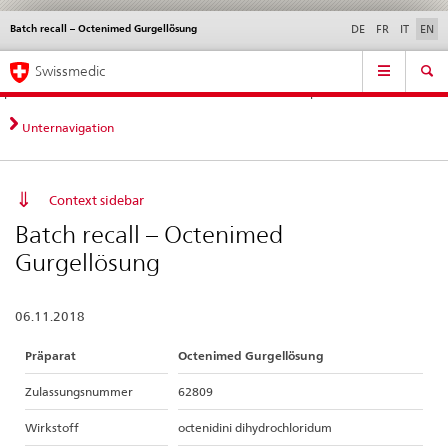
Batch recall – Octenimed Gurgellösung
Languages
Service
DE
FR
IT
EN
navigation
Direct
Main
News &
Legal matters,
Contact | Support &
Swissmedic
navigation:
Navigation
Updates
standards
Help
news,
legal
Unternavigation
matters,
contact
Context sidebar
Batch recall – Octenimed
Gurgellösung
06.11.2018
Präparat
Octenimed Gurgellösung
Zulassungsnummer
62809
Wirkstoff
octenidini dihydrochloridum