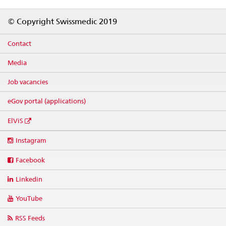
Footer
© Copyright Swissmedic 2019
Contact
Media
Job vacancies
eGov portal (applications)
ElViS
Social
Instagram
media
links
Facebook
Linkedin
YouTube
RSS Feeds