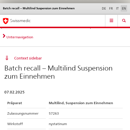
Batch recall – Multilind Suspension zum Einnehmen
Languages
Service
DE
FR
IT
EN
navigation
Direct
Main
News &
Legal matters,
Contact | Support &
Swissmedic
navigation:
Navigation
Updates
standards
Help
news,
legal
Unternavigation
matters,
contact
Context sidebar
Batch recall – Multilind Suspension
zum Einnehmen
07.02.2025
Präparat
Multilind, Suspension zum Einnehmen
Zulassungsnummer
57263
Wirkstoff
nystatinum