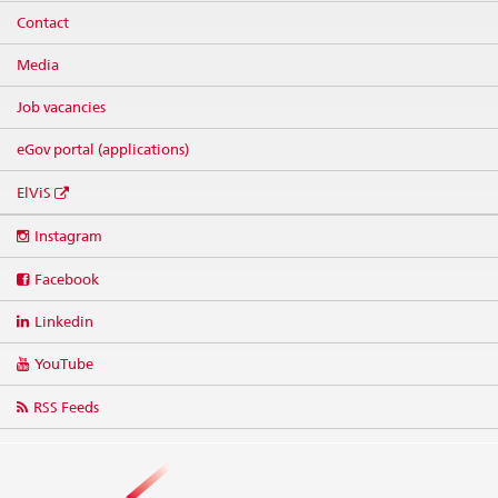
Contact
Media
Job vacancies
eGov portal (applications)
ElViS
Social
Instagram
media
links
Facebook
Linkedin
YouTube
RSS Feeds