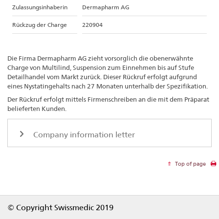
Zulassungsinhaberin
Dermapharm AG
Rückzug der Charge
220904
Die Firma Dermapharm AG zieht vorsorglich die obenerwähnte
Charge von Multilind, Suspension zum Einnehmen bis auf Stufe
Detailhandel vom Markt zurück. Dieser Rückruf erfolgt aufgrund
eines Nystatingehalts nach 27 Monaten unterhalb der Spezifikation.
Der Rückruf erfolgt mittels Firmenschreiben an die mit dem Präparat
belieferten Kunden.
Company information letter
Top of page
Footer
© Copyright Swissmedic 2019