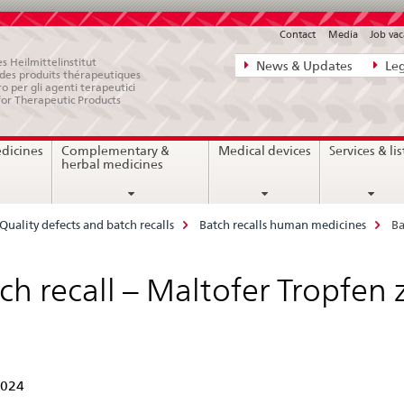
Contact
Media
Job vac
Direct
s Heilmittelinstitut
News & Updates
Leg
e des produits thérapeutiques
navigation:
ro per gli agenti terapeutici
for Therapeutic Products
news,
legal
edicines
Complementary &
Medical devices
Services & lis
matters,
herbal medicines
contact
Quality defects and batch recalls
Batch recalls human medicines
Ba
ch recall – Maltofer Tropfe
2024