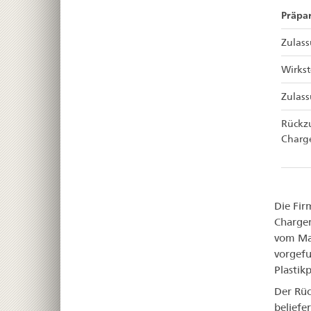
Präpar
Zulas
Wirkst
Zulas
Rückz
Charg
Die Fir
Chargen
vom Mar
vorgefu
Plastik
Der Rüc
beliefe