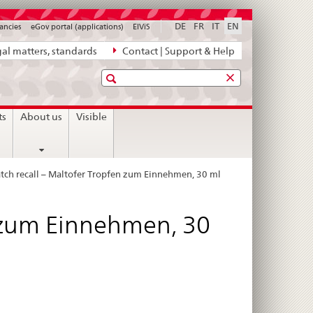
DE
FR
IT
EN
ancies
eGov portal (applications)
ElViS
al matters, standards
Contact | Support & Help
Search
ts
About us
Visible
tch recall – Maltofer Tropfen zum Einnehmen, 30 ml
n zum Einnehmen, 30