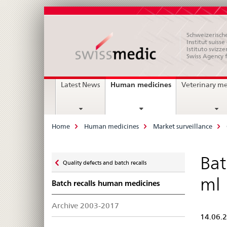
Schweizerische
Institut suiss
Istituto svizze
Swiss Agency 
Main
current
Human medicines
Latest News
Veterinary m
page
Navigation
Breadcrumb
Home
Human medicines
Market surveillance
Zurück
Bat
Quality defects and batch recalls
zu
ml
Batch recalls human medicines
Archive 2003-2017
14.06.