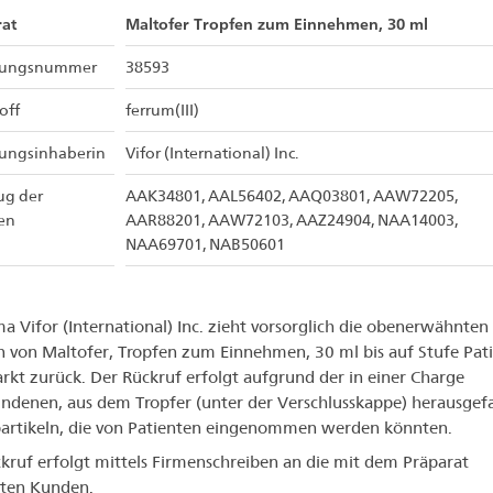
at
Maltofer Tropfen zum Einnehmen, 30 ml
sungsnummer
38593
off
ferrum(III)
sungsinhaberin
Vifor (International) Inc.
ug der
AAK34801, AAL56402, AAQ03801, AAW72205,
en
AAR88201, AAW72103, AAZ24904, NAA14003,
NAA69701, NAB50601
ma Vifor (International) Inc. zieht vorsorglich die obenerwähnten
 von Maltofer, Tropfen zum Einnehmen, 30 ml bis auf Stufe Pat
kt zurück. Der Rückruf erfolgt aufgrund der in einer Charge
ndenen, aus dem Tropfer (unter der Verschlusskappe) herausgef
partikeln, die von Patienten eingenommen werden könnten.
kruf erfolgt mittels Firmenschreiben an die mit dem Präparat
rten Kunden.