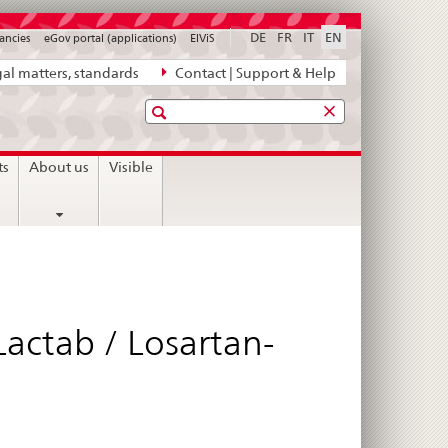
DE
FR
IT
EN
ancies
eGov portal (applications)
ElViS
al matters, standards
Contact | Support & Help
Search
ts
About us
Visible
Lactab / Losartan-