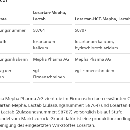
2021
Losartan-Mepha,
rate
Lactab
Losartan-HCT-Mepha, Lacta
sungsnummer
58764
58787
offe
losartanum
losartanum kalicum,
kalicum
hydrochlorothiazidum
sungsinhaberin
Mepha Pharma AG
Mepha Pharma AG
ug der
vgl.
vgl. Firmenschreiben
en
Firmenschreiben
ma Mepha Pharma AG zieht die im Firmenschreiben erwähnten 
artan-Mepha, Lactab (Zulassungsnummer: 58764) und Losartan-
Lactab (Zulassungsnummer: 58787) vorsorglich bis auf Stufe
andel vom Markt zurück. Grund dafür ist eine produktionsbeding
inigung des eingesetzten Wirkstoffes Losartan.