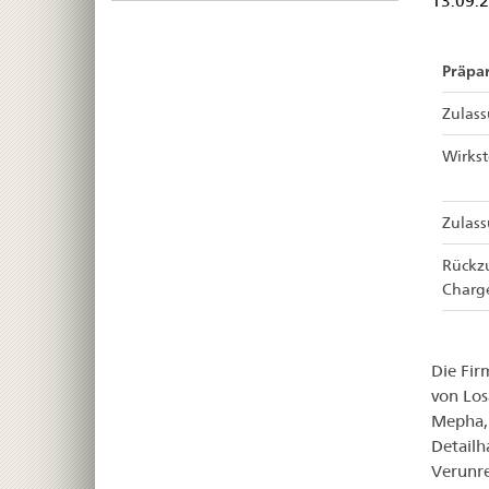
13.09.
Präpa
Zulas
Wirkst
Zulas
Rückz
Charg
Die Fir
von Los
Mepha, 
Detailh
Verunre