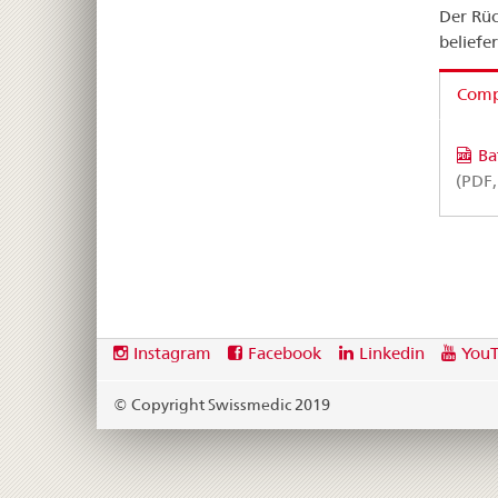
Der Rüc
beliefe
Compa
Ba
(PDF,
Footer
Social
Instagram
Facebook
Linkedin
You
media
links
© Copyright Swissmedic 2019