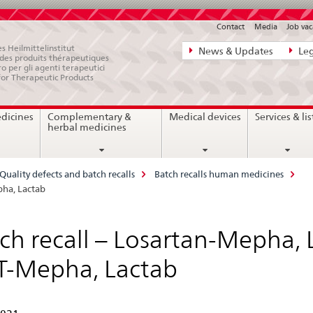
Contact
Media
Job vac
Direct
s Heilmittelinstitut
News & Updates
Leg
e des produits thérapeutiques
navigation:
ro per gli agenti terapeutici
for Therapeutic Products
news,
legal
edicines
Complementary &
Medical devices
Services & lis
matters,
herbal medicines
contact
Quality defects and batch recalls
Batch recalls human medicines
pha, Lactab
ch recall – Losartan-Mepha, 
T-Mepha, Lactab