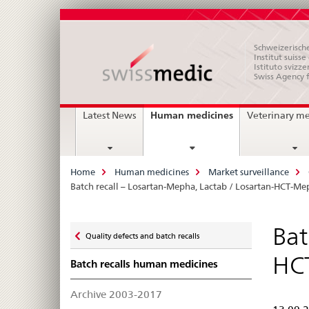
Schweizerische
Institut suiss
Istituto svizze
Swiss Agency 
Main
current
Human medicines
Latest News
Veterinary m
page
Navigation
Breadcrumb
Home
Human medicines
Market surveillance
Batch recall – Losartan-Mepha, Lactab / Losartan-HCT-Me
Zurück
Bat
Quality defects and batch recalls
zu
HC
Batch recalls human medicines
Archive 2003-2017