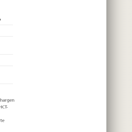
b
Chargen
HCT-
te