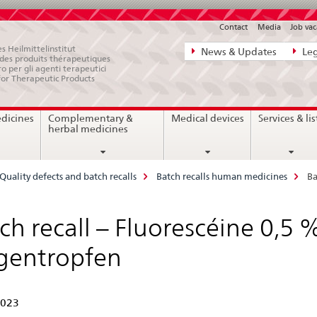
Contact
Media
Job vac
Direct
s Heilmittelinstitut
News & Updates
Leg
e des produits thérapeutiques
navigation:
ro per gli agenti terapeutici
for Therapeutic Products
news,
legal
edicines
Complementary &
Medical devices
Services & lis
matters,
herbal medicines
contact
Quality defects and batch recalls
Batch recalls human medicines
Ba
ch recall – Fluorescéine 0,5 
gentropfen
2023