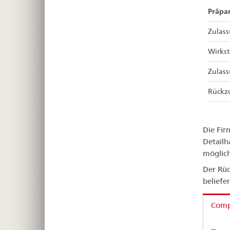
Präpar
Zulas
Wirkst
Zulas
Rückz
Die Fir
Detailh
möglich
Der Rüc
beliefe
Compa