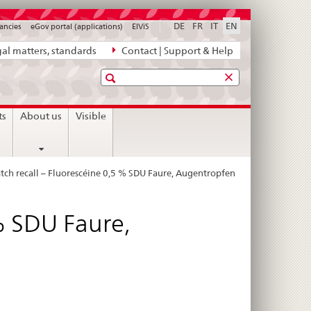
DE
FR
IT
EN
ancies
eGov portal (applications)
ElViS
al matters, standards
Contact | Support & Help
Search
ts
About us
Visible
tch recall – Fluorescéine 0,5 % SDU Faure, Augentropfen
% SDU Faure,