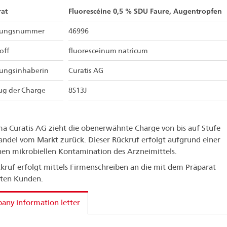
at
Fluorescéine 0,5 % SDU Faure, Augentropfen
sungsnummer
46996
off
fluoresceinum natricum
sungsinhaberin
Curatis AG
ug der Charge
8S13J
ma Curatis AG zieht die obenerwähnte Charge von bis auf Stufe
andel vom Markt zurück. Dieser Rückruf erfolgt aufgrund einer
en mikrobiellen Kontamination des Arzneimittels.
kruf erfolgt mittels Firmenschreiben an die mit dem Präparat
rten Kunden.
ny information letter