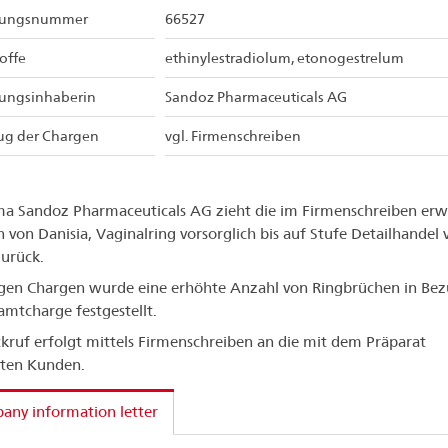
sungsnummer
66527
offe
ethinylestradiolum, etonogestrelum
sungsinhaberin
Sandoz Pharmaceuticals AG
ug der Chargen
vgl. Firmenschreiben
ma Sandoz Pharmaceuticals AG zieht die im Firmenschreiben er
 von Danisia, Vaginalring vorsorglich bis auf Stufe Detailhandel
urück.
igen Chargen wurde eine erhöhte Anzahl von Ringbrüchen in Bez
amtcharge festgestellt.
kruf erfolgt mittels Firmenschreiben an die mit dem Präparat
rten Kunden.
ny information letter