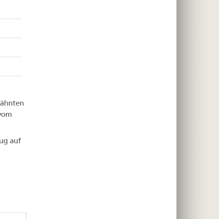
wähnten
 vom
ug auf