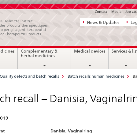
Contact
Media
Job vac
Direct
s Heilmittelinstitut
News & Updates
Leg
e des produits thérapeutiques
navigation:
ro per gli agenti terapeutici
for Therapeutic Products
news,
legal
edicines
Complementary &
Medical devices
Services & lis
matters,
herbal medicines
contact
Quality defects and batch recalls
Batch recalls human medicines
Ba
ch recall – Danisia, Vaginalri
2019
at
Danisia, Vaginalring