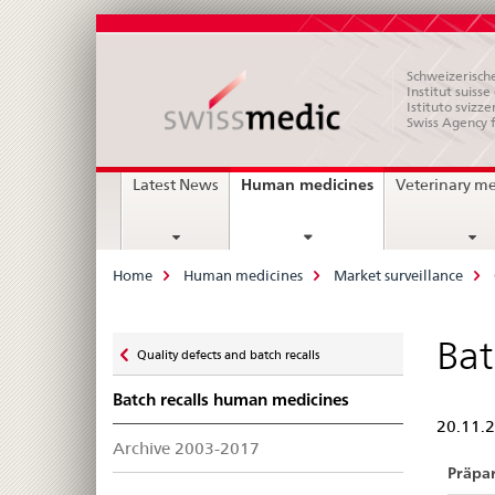
Schweizerische
Institut suiss
Istituto svizze
Swiss Agency 
Main
current
Human medicines
Latest News
Veterinary m
page
Navigation
Breadcrumb
Home
Human medicines
Market surveillance
Zurück
Bat
Quality defects and batch recalls
zu
Batch recalls human medicines
20.11.
Archive 2003-2017
Präpar