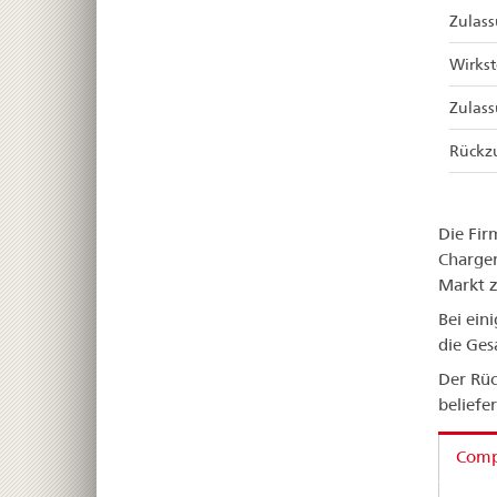
Zulas
Wirkst
Zulas
Rückz
Die Fir
Chargen
Markt z
Bei ein
die Ges
Der Rüc
beliefe
Compa