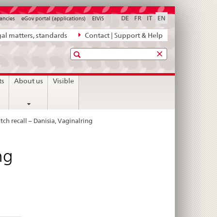
DE
FR
IT
EN
ancies
eGov portal (applications)
ElViS
al matters, standards
Contact | Support & Help
Search
ts
About us
Visible
tch recall – Danisia, Vaginalring
ng