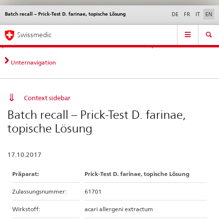
Batch recall – Prick-Test D. farinae, topische Lösung
Languages
Service
DE
FR
IT
EN
navigation
Direct
Main
News &
Legal matters,
Contact | Support &
Swissmedic
navigation:
Navigation
Updates
standards
Help
news,
legal
Unternavigation
matters,
contact
Context sidebar
Batch recall – Prick-Test D. farinae,
topische Lösung
17.10.2017
Präparat:
Prick-Test D. farinae, topische Lösung
Zulassungsnummer:
61701
Wirkstoff:
acari allergeni extractum