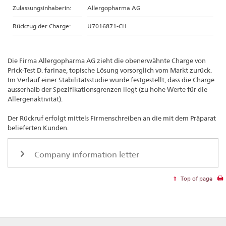
Zulassungsinhaberin:
Allergopharma AG
Rückzug der Charge:
U7016871-CH
Die Firma Allergopharma AG zieht die obenerwähnte Charge von
Prick-Test D. farinae, topische Lösung vorsorglich vom Markt zurück.
Im Verlauf einer Stabilitätsstudie wurde festgestellt, dass die Charge
ausserhalb der Spezifikationsgrenzen liegt (zu hohe Werte für die
Allergenaktivität).
Der Rückruf erfolgt mittels Firmenschreiben an die mit dem Präparat
belieferten Kunden.
Company information letter
Top of page
Footer