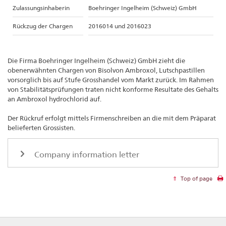
Zulassungsinhaberin
Boehringer Ingelheim (Schweiz) GmbH
Rückzug der Chargen
2016014 und 2016023
Die Firma Boehringer Ingelheim (Schweiz) GmbH zieht die
obenerwähnten Chargen von Bisolvon Ambroxol, Lutschpastillen
vorsorglich bis auf Stufe Grosshandel vom Markt zurück. Im Rahmen
von Stabilitätsprüfungen traten nicht konforme Resultate des Gehalts
an Ambroxol hydrochlorid auf.
Der Rückruf erfolgt mittels Firmenschreiben an die mit dem Präparat
belieferten Grossisten.
Company information letter
Top of page
Footer