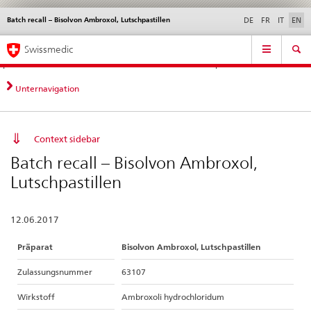
Batch recall – Bisolvon Ambroxol, Lutschpastillen
Languages
Service
DE
FR
IT
EN
navigation
Direct
Main
News &
Legal matters,
Contact | Support &
Swissmedic
navigation:
Navigation
Updates
standards
Help
news,
legal
Unternavigation
matters,
contact
Context sidebar
Batch recall – Bisolvon Ambroxol,
Lutschpastillen
12.06.2017
Präparat
Bisolvon Ambroxol, Lutschpastillen
Zulassungsnummer
63107
Wirkstoff
Ambroxoli hydrochloridum