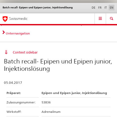
Batch recall- Epipen und Epipen junior, Injektionslösung
Languages
Service
DE
FR
IT
EN
navigation
Direct
Main
News &
Legal matters,
Contact | Support &
Swissmedic
navigation:
Navigation
Updates
standards
Help
news,
legal
Unternavigation
matters,
contact
Context sidebar
Batch recall- Epipen und Epipen junior,
Injektionslösung
05.04.2017
Präparat:
Epipen und Epipen junior, Injektionslösung
Zulassungsnummer:
53836
Wirkstoff:
Adrenalinum