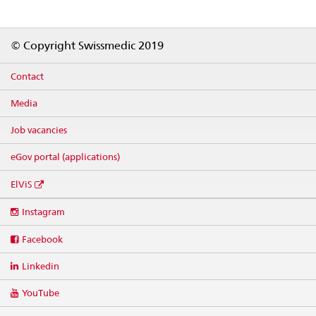
Footer
© Copyright Swissmedic 2019
Contact
Media
Job vacancies
eGov portal (applications)
ElViS
Social
Instagram
media
links
Facebook
Linkedin
YouTube