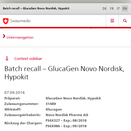
Batch recall – GlucaGen Novo Nordisk, Hypokit
Languages
Service
DE
FR
IT
EN
navigation
Direct
Main
News &
Legal matters,
Contact | Support &
Swissmedic
navigation:
Navigation
Updates
standards
Help
news,
legal
Unternavigation
matters,
contact
Context sidebar
Batch recall – GlucaGen Novo Nordisk,
Hypokit
07.09.2016
Präparat:
GlucaGen Novo Nordisk, Hypokit
Zulassungsnummer:
31489
Wirkstoff:
Glucagon
Zulassungsinhaberin:
Novo Nordisk Pharma AG
FS6X327 – Exp.: 08/2018
Rückzug der Chargen:
FS6X986 – Exp.: 09/2018