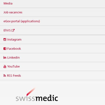
Media
Job vacancies
eGov portal (applications)
ElViS
Social
Instagram
media
links
Facebook
Linkedin
YouTube
RSS Feeds