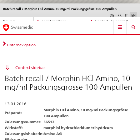
Batch recall / Morphin HCl Amino, 10 mg/ml Packungsgrösse 100 Ampullen
Languages
Service
navigation
DE
FR
IT
EN
Direct
News &
Legal matters,
Contact | Support &
Main
navigation:
Swissmedic
Updates
standards
Help
Navigation
news,
legal
matters,
Unternavigation
contact
Context sidebar
Batch recall / Morphin HCl Amino, 10
mg/ml Packungsgrösse 100 Ampullen
13.01.2016
Morphin HCl Amino, 10 mg/ml Packungsgrösse
Präparat:
100 Ampullen
Zulassungsnummer:
56513
Wirkstoff:
morphini hydrochloridum trihydricum
Zulassungsinhaberin:
Amino AG
Rückzug der