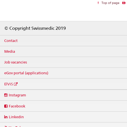
Top of page
Footer
© Copyright Swissmedic 2019
Contact
Media
Job vacancies
eGov portal (applications)
ElViS
Social
Instagram
media
links
Facebook
Linkedin