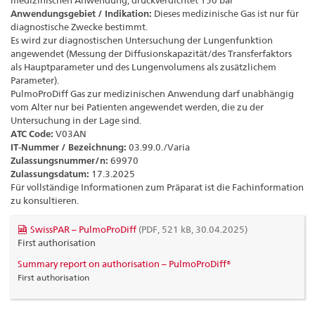
medizinischen Anwendung, druckverdichtet 150 bar
Anwendungsgebiet / Indikation:
Dieses medizinische Gas ist nur für
diagnostische Zwecke bestimmt.
Es wird zur diagnostischen Untersuchung der Lungenfunktion
angewendet (Messung der Diffusionskapazität/des Transferfaktors
als Hauptparameter und des Lungenvolumens als zusätzlichem
Parameter).
PulmoProDiff Gas zur medizinischen Anwendung darf unabhängig
vom Alter nur bei Patienten angewendet werden, die zu der
Untersuchung in der Lage sind.
ATC Code:
V03AN
IT-Nummer / Bezeichnung:
03.99.0./Varia
Zulassungsnummer/n:
69970
Zulassungsdatum:
17.3.2025
Für vollständige Informationen zum Präparat ist die Fachinformation
zu konsultieren.
SwissPAR – PulmoProDiff
(PDF, 521 kB, 30.04.2025)
First authorisation
Summary report on authorisation – PulmoProDiff®
First authorisation