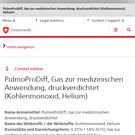
PulmoProDiff, Gas zur medizinischen Anwendung, druckverdichtet (Kohlenmonoxid,
Languages
Service
Helium)
navigation
Direct
DE
FR
IT
EN
News &
Legal matters,
Contact | Support &
navigation:
Main
Updates
standards
Help
news,
Swissmedic
Navigation
legal
matters,
Unternavigation
contact
Context sidebar
PulmoProDiff, Gas zur medizinischen
Anwendung, druckverdichtet
(Kohlenmonoxid, Helium)
Name Arzneimittel:
PulmoProDiff, Gas zur medizinischen
Anwendung, druckverdichtet
Name des Wirkstoffs / der Wirkstoffe:
Kohlenmonoxid, Helium
Dosisstärke und Darreichungsform:
0.25% / 18% (V/V), Gas zur