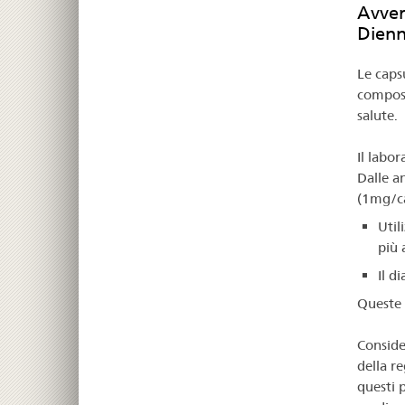
Avvert
Dienn
Le caps
composi
salute.
Il labo
Dalle a
(1mg/ca
Util
più 
Il d
Queste 
Conside
della r
questi p