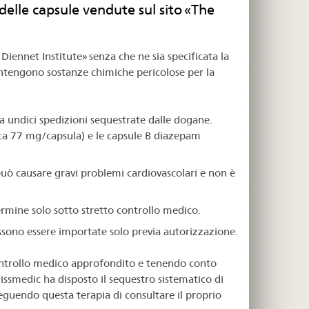
 delle capsule vendute sul sito «The
iennet Institute» senza che ne sia specificata la
ntengono sostanze chimiche pericolose per la
da undici spedizioni sequestrate dalle dogane.
ca 77 mg/capsula) e le capsule B diazepam
può causare gravi problemi cardiovascolari e non è
ermine solo sotto stretto controllo medico.
ssono essere importate solo previa autorizzazione.
 controllo medico approfondito e tenendo conto
issmedic ha disposto il sequestro sistematico di
 seguendo questa terapia di consultare il proprio