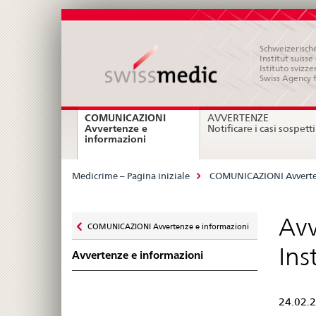
Schweizerische
Institut suiss
Istituto svizze
Swiss Agency 
Navigation
COMUNICAZIONI
AVVERTENZE
Avvertenze e
Notificare i casi sospetti
current
informazioni
page
Breadcrumb
Medicrime – Pagina iniziale
COMUNICAZIONI Avverte
Zurück
Avv
COMUNICAZIONI Avvertenze e informazioni
zu
Ins
Avvertenze e informazioni
24.02.