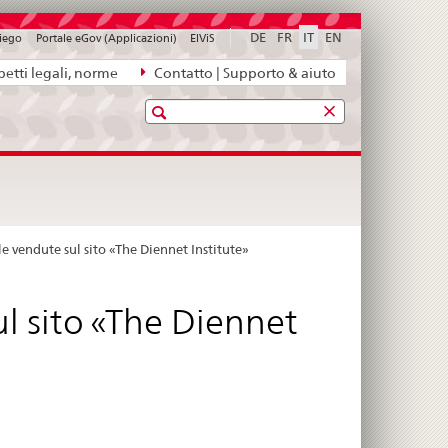
DE
FR
IT
EN
piego
Portale eGov (Applicazioni)
ElViS
etti legali, norme
Contatto | Supporto & aiuto
Ricerca
e vendute sul sito «The Diennet Institute»
l sito «The Diennet