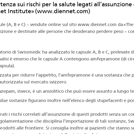
enza sui rischi per la salute legati all’assunzione
et Institute» (www.diennet.com)
ule (A, B e C) – vendute online sul sito www.diennet.com da «The D
zione e destinate alle persone che desiderano perdere peso – co
ratorio di Swissmedic ha analizzato le capsule A, B e C, prelevate 
nalisi è emerso che le capsule A contengono amfepramone (di cir
psula).
izzata per ridurre l’appetito, l’amfepramone è una sostanza che 
autorizzata sul mercato svizzero.
iazepam, invece, è un ansiolitico che può essere assunto a lungo t
due sostanze figurano inoltre nell’elenco degli stupefacenti e po
rati i rischi correlati all’assunzione di questi prodotti senza un
egolamentazione che disciplina l’importazione di tali sostanze, Sw
rodotti alle frontiere. Si consiglia inoltre ai pazienti che stanno