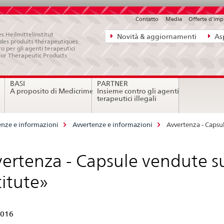
Contatto
Media
Offerte d'im
Navigazione
s Heilmittelinstitut
Novità & aggiornamenti
Asp
e des produits thérapeutiques
diretta:
ro per gli agenti terapeutici
for Therapeutic Products
novità,
aspetti
BASI
PARTNER
legali,
A proposito di Medicrime
Insieme contro gli agenti
contatto
terapeutici illegali
nze e informazioni
Avvertenze e informazioni
Avvertenza - Capsul
ertenza - Capsule vendute su
titute»
2016