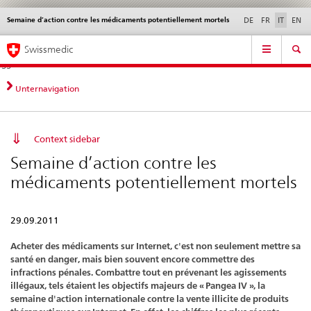
Semaine d’action contre les médicaments potentiellement mortels
Service
DE
FR
IT
EN
navigation
Navigazione
Navigation
Novità &
Aspetti legali,
Contatto | Supporto &
Swissmedic
diretta:
aggiornamenti
norme
aiuto
novità,
aspetti
Unternavigation
legali,
contatto
Context sidebar
Semaine d’action contre les
médicaments potentiellement mortels
29.09.2011
Acheter des médicaments sur Internet, c'est non seulement mettre sa
santé en danger, mais bien souvent encore commettre des
infractions pénales. Combattre tout en prévenant les agissements
illégaux, tels étaient les objectifs majeurs de « Pangea IV », la
semaine d'action internationale contre la vente illicite de produits