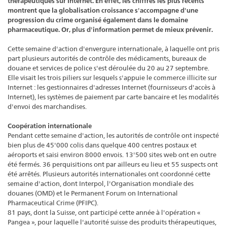
thérapeutiques sur Internet. En effet, les chiffres les plus récents
montrent que la globalisation croissance s'accompagne d'une
progression du crime organisé également dans le domaine
pharmaceutique. Or, plus d'information permet de mieux prévenir.
Cette semaine d'action d'envergure internationale, à laquelle ont pris
part plusieurs autorités de contrôle des médicaments, bureaux de
douane et services de police s'est déroulée du 20 au 27 septembre.
Elle visait les trois piliers sur lesquels s'appuie le commerce illicite sur
Internet : les gestionnaires d'adresses Internet (fournisseurs d'accès à
Internet), les systèmes de paiement par carte bancaire et les modalités
d'envoi des marchandises.
Coopération internationale
Pendant cette semaine d'action, les autorités de contrôle ont inspecté
bien plus de 45'000 colis dans quelque 400 centres postaux et
aéroports et saisi environ 8000 envois. 13'500 sites web ont en outre
été fermés. 36 perquisitions ont par ailleurs eu lieu et 55 suspects ont
été arrêtés. Plusieurs autorités internationales ont coordonné cette
semaine d'action, dont Interpol, l'Organisation mondiale des
douanes (OMD) et le Permanent Forum on International
Pharmaceutical Crime (PFIPC).
81 pays, dont la Suisse, ont participé cette année à l'opération «
Pangea », pour laquelle l'autorité suisse des produits thérapeutiques,