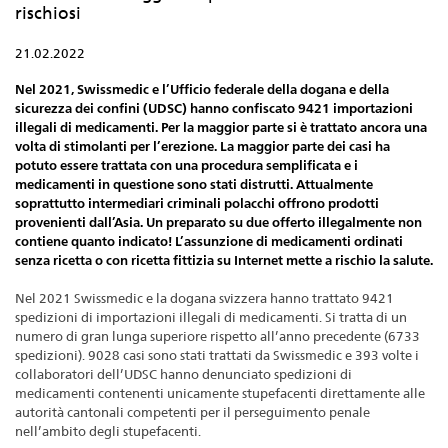
rischiosi
21.02.2022
Nel 2021, Swissmedic e l’Ufficio federale della dogana e della
sicurezza dei confini (UDSC) hanno confiscato 9421 importazioni
illegali di medicamenti. Per la maggior parte si è trattato ancora una
volta di stimolanti per l’erezione. La maggior parte dei casi ha
potuto essere trattata con una procedura semplificata e i
medicamenti in questione sono stati distrutti. Attualmente
soprattutto intermediari criminali polacchi offrono prodotti
provenienti dall’Asia. Un preparato su due offerto illegalmente non
contiene quanto indicato! L’assunzione di medicamenti ordinati
senza ricetta o con ricetta fittizia su Internet mette a rischio la salute.
Nel 2021 Swissmedic e la dogana svizzera hanno trattato 9421
spedizioni di importazioni illegali di medicamenti. Si tratta di un
numero di gran lunga superiore rispetto all’anno precedente (6733
spedizioni). 9028 casi sono stati trattati da Swissmedic e 393 volte i
collaboratori dell’UDSC hanno denunciato spedizioni di
medicamenti contenenti unicamente stupefacenti direttamente alle
autorità cantonali competenti per il perseguimento penale
nell’ambito degli stupefacenti.