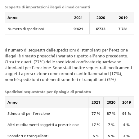
Scoperte di importazioni illegali di medicamenti
Anno
2021
2020
2019
Numero di spedizioni
9'421
6'733
7’781
Il numero di sequestri delle spedizioni di stimolanti per l’erezione
illegali è rimasto pressoché invariato rispetto all’anno precedente.
Circa tre quarti (77%) delle spedizioni confiscate riguardavano
stimolanti per l’erezione. Sono stati inoltre sequestrati medicamenti
soggetti a prescrizione come ormoni o antinfiammatori (17%),
nonché spedizioni contenenti sonniferi e tranquillanti (5%).
Spedizioni sequestrate per tipologia di prodotto
Anno
2021
2020
2019
Stimolanti per l’erezione
77 %
87 %
91 %
Altri medicamenti soggetti a prescrizione
17 %
7 %
4 %
Sonniferi e tranquillanti
5 %
5 %
3 %