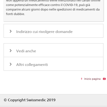
Non appena un medicamento viene menzionato nei canali online
come potenzialmente efficace contro il COVID-19, può già
comparire alcuni giorni dopo nelle spedizioni di medicamenti da
fonti dubbie.
Indirizzo cui rivolgere domande
Vedi anche
Altri collegamenti
Inizio pagina
Footer
© Copyright Swissmedic 2019