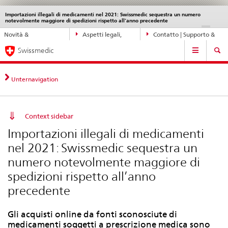
Importazioni illegali di medicamenti nel 2021: Swissmedic sequestra un numero
Service
notevolmente maggiore di spedizioni rispetto all’anno precedente
navigation
Navigazione
DE
FR
IT
EN
Novità &
Aspetti legali,
Contatto | Supporto &
diretta:
Navigation
aggiornamenti
norme
aiuto
novità,
Swissmedic
aspetti
legali,
Unternavigation
contatto
Context sidebar
Importazioni illegali di medicamenti
nel 2021: Swissmedic sequestra un
numero notevolmente maggiore di
spedizioni rispetto all’anno
precedente
Gli acquisti online da fonti sconosciute di
medicamenti soggetti a prescrizione medica sono