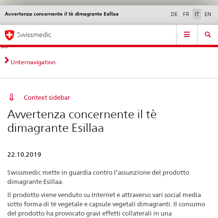
Avvertenza concernente il tè dimagrante Esillaa
Service
DE
FR
IT
EN
navigation
Navigazione
Navigation
Novità &
Aspetti legali,
Contatto | Supporto &
Swissmedic
diretta:
aggiornamenti
norme
aiuto
novità,
aspetti
Unternavigation
legali,
contatto
Context sidebar
Avvertenza concernente il tè
dimagrante Esillaa
22.10.2019
Swissmedic mette in guardia contro l’assunzione del prodotto
dimagrante Esillaa.
Il prodotto viene venduto su Internet e attraverso vari social media
sotto forma di tè vegetale e capsule vegetali dimagranti. Il consumo
del prodotto ha provocato gravi effetti collaterali in una