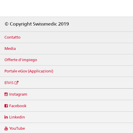
Footer
© Copyright Swissmedic 2019
Contatto
Media
Offerte d'impiego
Portale eGov (Applicazioni)
ElViS
Social
Instagram
media
links
Facebook
Linkedin
YouTube