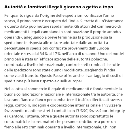
Autorità e fornitori illegali giocano a gatto e topo
Per quanto riguarda l’origine delle spedizioni confiscate l’anno
scorso, il primo posto è occupato dall’India. Si tratta di un’istantanea
e questo dato può mutare rapidamente. Gli attori del commercio di
medicamenti illegali cambiano in continuazione il proprio «modus
operandi», adeguando a breve termine sia la produzione sia la
spedizione in risposta alle misure adottate dalle autorità. La
percentuale di spedizioni confiscate provenienti dall’Europa
orientale è scesa dal 34% al 17% nell’arco di un anno. Uno dei motivi
principali è stata un’efficace azione delle autorità polacche,
coordinata a livello internazionale, contro le reti criminali. Le rotte
delle spedizioni sono state quindi modificate, scegliendo l’India
come via di transito. Questo Paese offre anche il vantaggio di costi di
spedizione più bassi rispetto a quelli europei.
Nella lotta al commercio illegale di medicamenti è fondamentale la
buona collaborazione nazionale e internazionale tra le autorità, che
lavorano fianco a fianco per combattere il traffico illecito attraverso
leggi, controlli, indagini e cooperazione internazionale. In Svizzera
Swissmedic mantiene stretti contatti con l’UDSC, Swiss Sport Integrity
e i Cantoni. Tuttavia, oltre a queste autorità sono soprattutto le
consumatrici e i consumatori che possono contribuire a porre un
freno alle reti criminali operanti a livello internazionale. Chi non