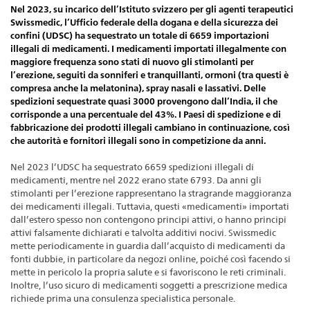
Nel 2023, su incarico dell’Istituto svizzero per gli agenti terapeutici
Swissmedic, l’Ufficio federale della dogana e della sicurezza dei
confini (UDSC) ha sequestrato un totale di 6659 importazioni
illegali di medicamenti. I medicamenti importati illegalmente con
maggiore frequenza sono stati di nuovo gli stimolanti per
l’erezione, seguiti da sonniferi e tranquillanti, ormoni (tra questi è
compresa anche la melatonina), spray nasali e lassativi. Delle
spedizioni sequestrate quasi 3000 provengono dall’India, il che
corrisponde a una percentuale del 43%. I Paesi di spedizione e di
fabbricazione dei prodotti illegali cambiano in continuazione, così
che autorità e fornitori illegali sono in competizione da anni.
Nel 2023 l’UDSC ha sequestrato 6659 spedizioni illegali di
medicamenti, mentre nel 2022 erano state 6793. Da anni gli
stimolanti per l’erezione rappresentano la stragrande maggioranza
dei medicamenti illegali. Tuttavia, questi «medicamenti» importati
dall’estero spesso non contengono principi attivi, o hanno principi
attivi falsamente dichiarati e talvolta additivi nocivi. Swissmedic
mette periodicamente in guardia dall’acquisto di medicamenti da
fonti dubbie, in particolare da negozi online, poiché così facendo si
mette in pericolo la propria salute e si favoriscono le reti criminali.
Inoltre, l’uso sicuro di medicamenti soggetti a prescrizione medica
richiede prima una consulenza specialistica personale.