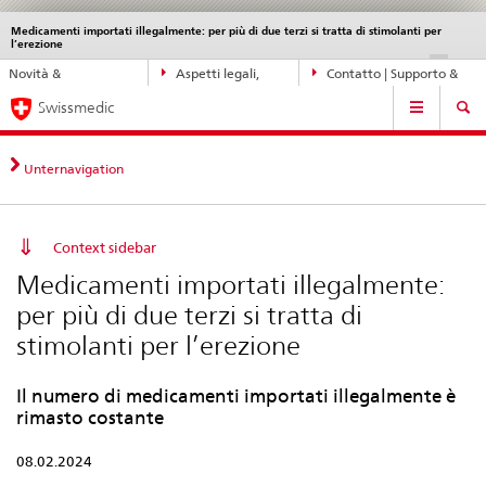
Medicamenti importati illegalmente: per più di due terzi si tratta di stimolanti per
Service
l’erezione
navigation
Navigazione
DE
FR
IT
EN
Novità &
Aspetti legali,
Contatto | Supporto &
diretta:
Navigation
aggiornamenti
norme
aiuto
novità,
Swissmedic
aspetti
legali,
Unternavigation
contatto
Context sidebar
Medicamenti importati illegalmente:
per più di due terzi si tratta di
stimolanti per l’erezione
Il numero di medicamenti importati illegalmente è
rimasto costante
08.02.2024