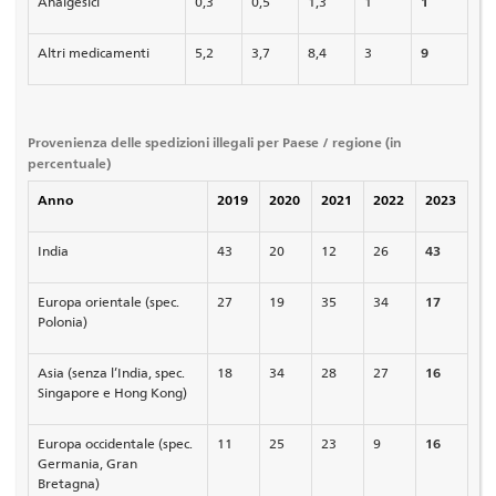
Analgesici
0,3
0,5
1,3
1
1
Altri medicamenti
5,2
3,7
8,4
3
9
Provenienza delle spedizioni illegali per Paese / regione (in
percentuale)
Anno
2019
2020
2021
2022
2023
India
43
20
12
26
43
Europa orientale (spec.
27
19
35
34
17
Polonia)
Asia (senza l’India, spec.
18
34
28
27
16
Singapore e Hong Kong)
Europa occidentale (spec.
11
25
23
9
16
Germania, Gran
Bretagna)