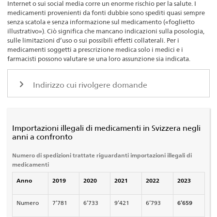
Internet o sui social media corre un enorme rischio per la salute. I
medicamenti provenienti da fonti dubbie sono spediti quasi sempre
senza scatola e senza informazione sul medicamento («foglietto
illustrativo»). Ciò significa che mancano indicazioni sulla posologia,
sulle limitazioni d’uso o sui possibili effetti collaterali. Per i
medicamenti soggetti a prescrizione medica solo i medici e i
farmacisti possono valutare se una loro assunzione sia indicata.
Indirizzo cui rivolgere domande
Importazioni illegali di medicamenti in Svizzera negli
anni a confronto
Numero di spedizioni trattate riguardanti importazioni illegali di
medicamenti
Anno
2019
2020
2021
2022
2023
Numero
7’781
6’733
9’421
6’793
6’659