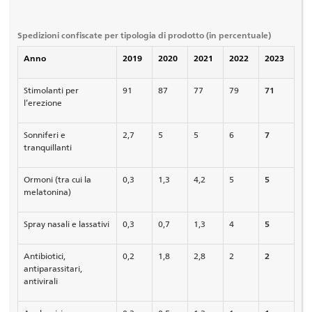
Spedizioni confiscate per tipologia di prodotto (in percentuale)
Anno
2019
2020
2021
2022
2023
Stimolanti per
91
87
77
79
71
l’erezione
Sonniferi e
2,7
5
5
6
7
tranquillanti
Ormoni (tra cui la
0,3
1,3
4,2
5
5
melatonina)
Spray nasali e lassativi
0,3
0,7
1,3
4
5
Antibiotici,
0,2
1,8
2,8
2
2
antiparassitari,
antivirali