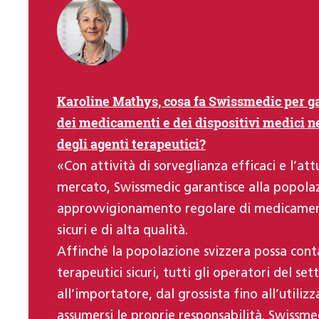
Karoline Mathys, cosa fa Swissmedic per ga
dei medicamenti e dei dispositivi medici n
degli agenti terapeutici?
«Con attività di sorveglianza efficaci e l’att
mercato, Swissmedic garantisce alla popolaz
approvvigionamento regolare di medicamenti
sicuri e di alta qualità.
Affinché la popolazione svizzera possa cont
terapeutici sicuri, tutti gli operatori del se
all’importatore, dal grossista fino all’utili
assumersi le proprie responsabilità. Swissm