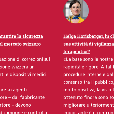
rantire la sicurezza
Helga Horisberger, in 
el mercato svizzero
sue attività di vigilanz
terapeutici?
uazione di correzioni sul
«La base sono le nostre
ione svizzera un
rapidità e rigore. A tal
 e dispositivi medici
procedure interne e dal
consenso tra il pubblico
are su agenti
molto positiva; la visib
ttore – dal fabbricante
ottenuto finora sono s
zzatore – devono
migliorare ulteriorment
edic impone e controlla
importante è il confront