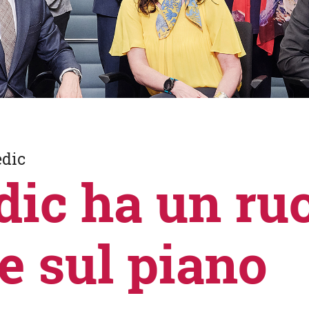
edic
ic ha un ru
e sul piano