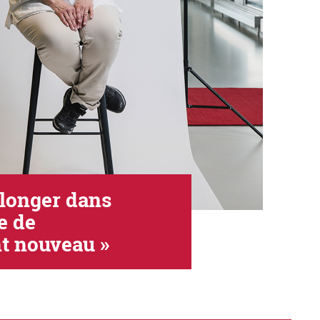
plonger dans
e de
t nouveau »