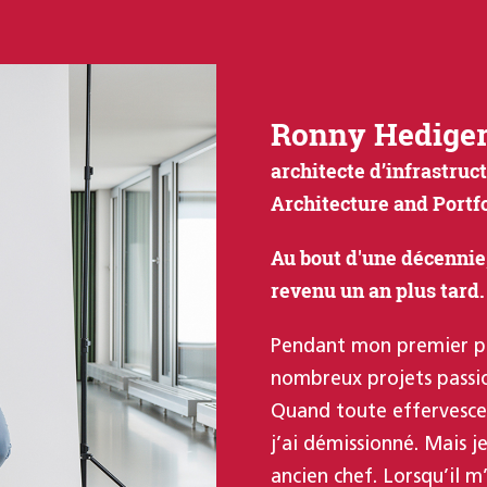
Ronny Hedige
architecte d’infrastruc
Architecture and Portf
Au bout d'une décennie,
revenu un an plus tard.
Pendant mon premier pa
nombreux projets passio
Quand toute effervesce
j’ai démissionné. Mais j
ancien chef. Lorsqu’il m’