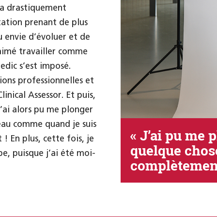
e a drastiquement
ation prenant de plus
u envie d’évoluer et de
 aimé travailler comme
edic s’est imposé.
ions professionnelles et
inical Assessor. Et puis,
. J’ai alors pu me plonger
au comme quand je suis
« J’ai pu me 
! En plus, cette fois, je
quelque chos
e, puisque j’ai été moi-
complètemen