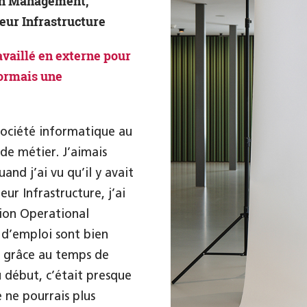
ion Management,
eur Infrastructure
availlé en externe pour
sormais une
société informatique au
de métier. J’aimais
nd j’ai vu qu’il y avait
eur Infrastructure, j’ai
sion Operational
 d’emploi sont bien
té grâce au temps de
u début, c’était presque
e ne pourrais plus