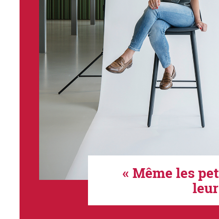
« Même les peti
leu