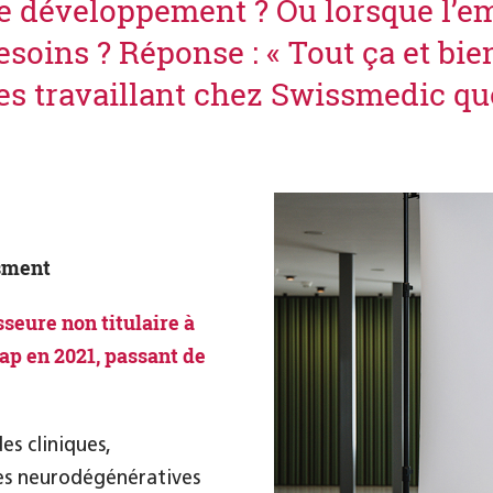
de développement ? Ou lorsque l’em
soins ? Réponse : « Tout ça et bien
es travaillant chez Swissmedic qu
ssment
seure non titulaire à
cap en 2021, passant de
es cliniques,
es neurodégénératives