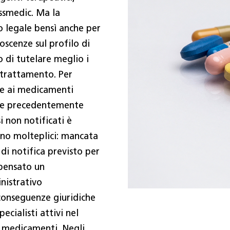
issmedic. Ma la
o legale bensì anche per
oscenze sul profilo di
 di tutelare meglio i
 trattamento. Per
se ai medicamenti
i e precedentemente
i non notificati è
ano molteplici: mancata
di notifica previsto per
spensato un
nistrativo
conseguenze giuridiche
ecialisti attivi nel
i medicamenti. Negli