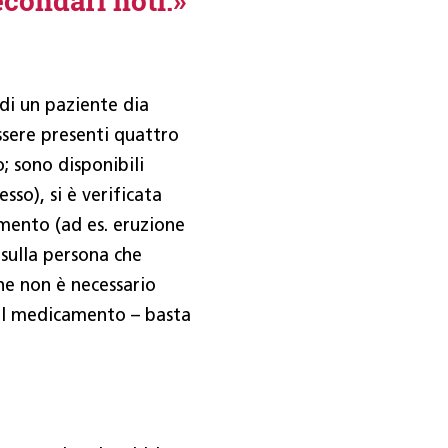
econdari noti.»
 di un paziente dia
ssere presenti quattro
; sono disponibili
sso), si è verificata
mento (ad es. eruzione
 sulla persona che
he non è necessario
 il medicamento – basta