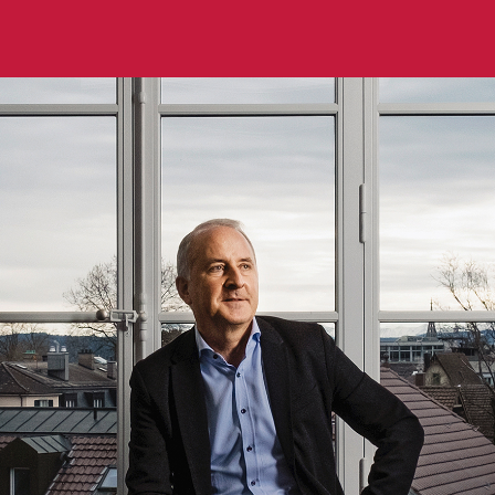
n rassegna
curezza dei medicamenti
e funziona il sistema di notifica?