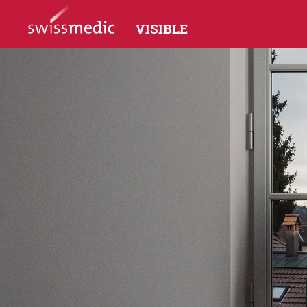
VISIBLE
Panoramica
I
Fatti e cifre
Si
Com
Intervista a Raimund Bruhin,
Direttore di Swissmedic
Domande e risposte
sull’indipendenza di Swissmedic
ura