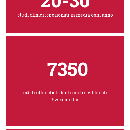
20-30
studi clinici ispezionati in media ogni anno
7350
irettore di Swissmedic
endenza di Swissmedic
m
di uffici distribuiti nei tre edifici di
2
Swissmedic
i clinici