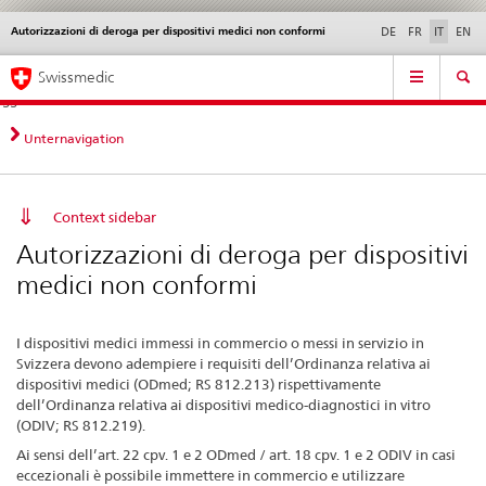
Autorizzazioni di deroga per dispositivi medici non conformi
Service
DE
FR
IT
EN
navigation
Navigazione
Navigation
Novità &
Aspetti legali,
Contatto | Supporto &
Swissmedic
diretta:
aggiornamenti
norme
aiuto
novità,
aspetti
Unternavigation
legali,
contatto
Context sidebar
Autorizzazioni di deroga per dispositivi
medici non conformi
I dispositivi medici immessi in commercio o messi in servizio in
Svizzera devono adempiere i requisiti dell’Ordinanza relativa ai
dispositivi medici (ODmed; RS 812.213) rispettivamente
dell’Ordinanza
relativa ai
dispositivi medico-diagnostici in vitro
(ODIV; RS 812.219).
Ai sensi dell’art. 22 cpv. 1 e 2 ODmed / art. 18 cpv. 1 e 2 ODIV in casi
eccezionali è possibile immettere in commercio e utilizzare