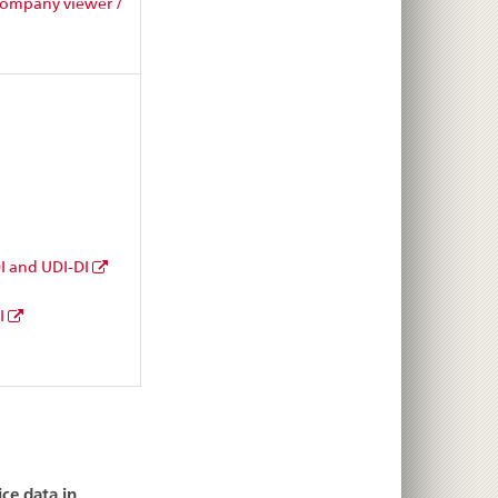
Company viewer /
DI and UDI-DI
I
ce data in