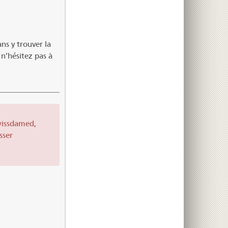
ans y trouver la
 n’hésitez pas à
wissdamed,
sser