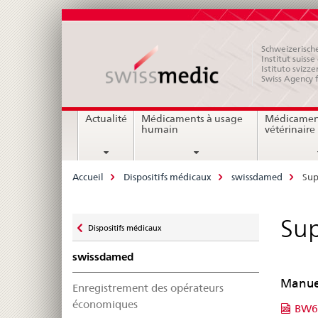
Schweizerische
Institut suiss
Istituto svizze
Swiss Agency 
Navigation
Actualité
Médicaments à usage
Médicamen
humain
vétérinaire
Breadcrumb
Accueil
Dispositifs médicaux
swissdamed
Sup
Zurück
Su
Dispositifs médicaux
zu
swissdamed
Manue
Enregistrement des opérateurs
économiques
BW63