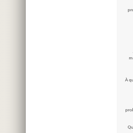
pr
ma
À q
pro
Qu