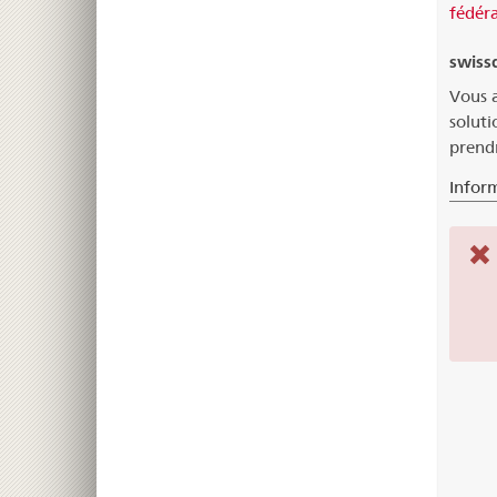
fédéra
swiss
Vous a
soluti
prendr
Infor