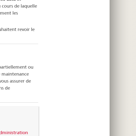
 cours de laquelle
ement les
haitent revoir le
partiellement ou
de maintenance
ous assurer de
ns de
dministration