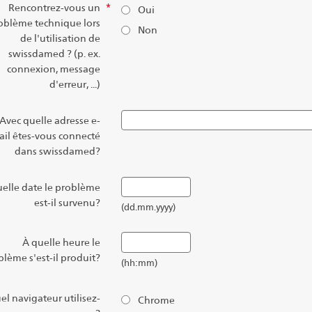
Rencontrez-vous un
*
Oui
oblème technique lors
Non
de l'utilisation de
swissdamed ? (p. ex.
connexion, message
d'erreur, ...)
Avec quelle adresse e-
il êtes-vous connecté
dans swissdamed?
uelle date le problème
est-il survenu?
(dd.mm.yyyy)
À quelle heure le
blème s'est-il produit?
(hh:mm)
el navigateur utilisez-
Chrome