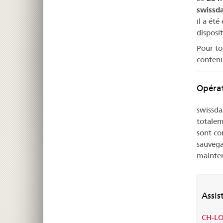
swissd
il a ét
disposi
Pour to
contenu
Opéra
swissda
totalem
sont co
sauvega
mainte
Assis
CH-LO