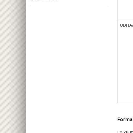
UDI De
Forma
Le
28 m