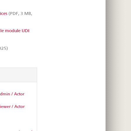
ices
(PDF, 3 MB,
le module UDI
025)
dmin / Actor
iewer / Actor