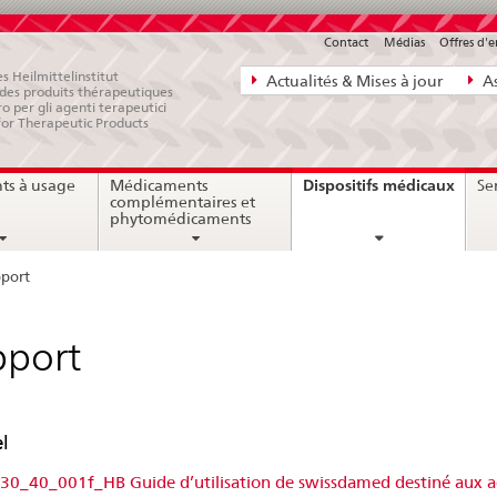
Contact
Médias
Offres d'
Navigation
s Heilmittelinstitut
Actualités & Mises à jour
As
e des produits thérapeutiques
directe:
ro per gli agenti terapeutici
for Therapeutic Products
actualités,
bases
curre
Dispositifs médicaux
ts à usage
Médicaments
Ser
juridiques,
page
complémentaires et
contact
phytomédicaments
port
pport
l
0_40_001f_HB Guide d’utilisation de swissdamed destiné aux a