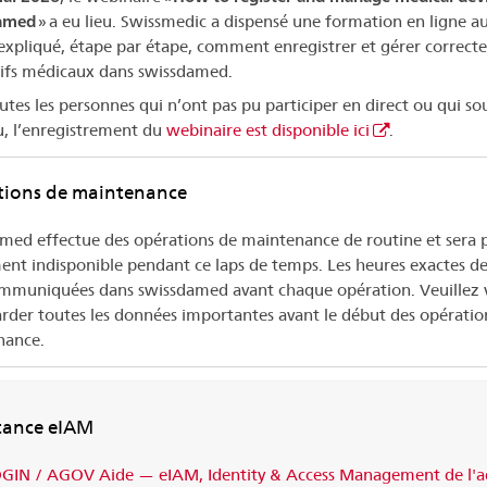
amed
» a eu lieu. Swissmedic a dispensé une formation en ligne au
é expliqué, étape par étape, comment enregistrer et gérer correct
tifs médicaux dans swissdamed.
utes les personnes qui n’ont pas pu participer en direct ou qui sou
, l’enregistrement du
webinaire est disponible ici
.
tions de maintenance
med effectue des opérations de maintenance de routine et sera 
ent indisponible pendant ce laps de temps. Les heures exactes 
mmuniquées dans swissdamed avant chaque opération. Veuillez v
rder toutes les données importantes avant le début des opératio
nance.
tance eIAM
GIN / AGOV Aide — eIAM, Identity & Access Management de l'a