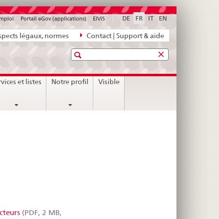
DE
FR
IT
EN
emploi
Portail eGov (applications)
ElViS
pects légaux, normes
Contact | Support & aide
Recherche
nt
vices et listes
Notre profil
Visible
cteurs
(PDF, 2 MB,