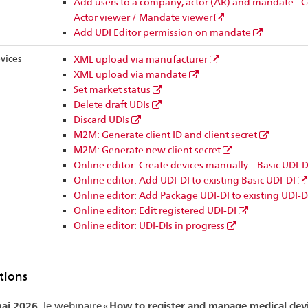
Add users to a company, actor (AR) and mandate - 
Actor viewer / Mandate viewer
Add UDI Editor permission on mandate
vices
XML upload via manufacturer
XML upload via mandate
Set market status
Delete draft UDIs
Discard UDIs
M2M: Generate client ID and client secret
M2M: Generate new client secret
Online editor: Create devices manually – Basic UDI-
Online editor: Add UDI-DI to existing Basic UDI-DI
Online editor: Add Package UDI-DI to existing UDI-D
Online editor: Edit registered UDI-DI
Online editor: UDI-DIs in progress
tions
ai 2026
, le webinaire «
How to register and manage medical devi