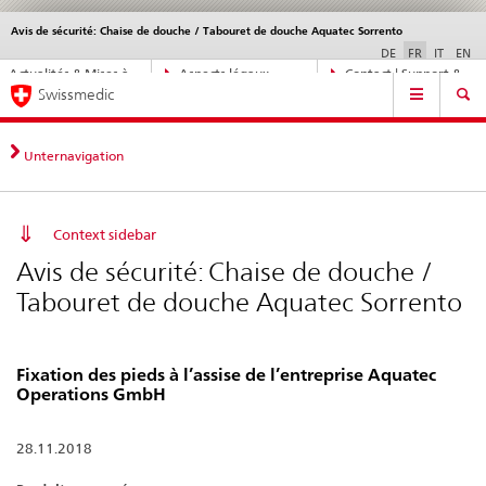
Avis de sécurité: Chaise de douche / Tabouret de douche Aquatec Sorrento
Service
navigation
DE
FR
IT
EN
Navigation
Actualités & Mises à
Aspects légaux,
Contact | Support &
Navigation
directe:
Swissmedic
jour
normes
aide
actualités,
bases
juridiques,
Unternavigation
contact
Context sidebar
Avis de sécurité: Chaise de douche /
Tabouret de douche Aquatec Sorrento
Fixation des pieds à l’assise de l’entreprise Aquatec
Operations GmbH
28.11.2018