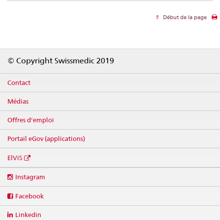
Début de la page
Footer
© Copyright Swissmedic 2019
Contact
Médias
Offres d'emploi
Portail eGov (applications)
ElViS
Social
Instagram
media
links
Facebook
Linkedin