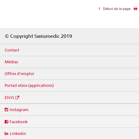
Début de la page
Footer
© Copyright Swissmedic 2019
Contact
Médias
Offres d'emploi
Portail eGov (applications)
ElViS
Social
Instagram
media
links
Facebook
Linkedin