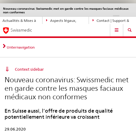
Nouveau coronavirus: Swissmedic met en garde contre les masques faciaux médicaux
Service
non conformes
navigation
Navigation
DE
FR
IT
EN
Actualités & Mises à
Aspects légaux,
Contact | Support &
directe:
Navigation
jour
normes
aide
actualités,
Swissmedic
bases
juridiques,
Unternavigation
contact
Context sidebar
Nouveau coronavirus: Swissmedic met
en garde contre les masques faciaux
médicaux non conformes
En Suisse aussi, l’offre de produits de qualité
potentiellement inférieure va croissant
29.06.2020