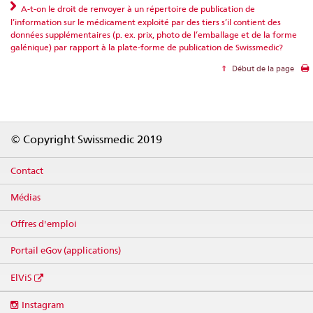
A-t-on le droit de renvoyer à un répertoire de publication de
l’information sur le médicament exploité par des tiers s’il contient des
données supplémentaires (p. ex. prix, photo de l’emballage et de la forme
galénique) par rapport à la plate-forme de publication de Swissmedic?
Début de la page
Footer
© Copyright Swissmedic 2019
Contact
Médias
Offres d'emploi
Portail eGov (applications)
ElViS
Social
Instagram
media