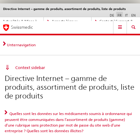
Directive Internet – gamme de produits, assortiment de produits, liste de produits
Service
navigation
DE
FR
IT
EN
Navigation
Actualités & Mises à
Aspects légaux,
Contact | Support &
Navigation
directe:
Swissmedic
jour
normes
aide
actualités,
bases
juridiques,
Unternavigation
contact
Context sidebar
Directive Internet – gamme de
produits, assortiment de produits, liste
de produits
Quelles sont les données sur les médicaments soumis à ordonnance qui
peuvent être communiquées dans l’assortiment de produits (gamme)
d’une rubrique sans protection par mot de passe du site web d’une
entreprise ? Quelles sont les données illicites?