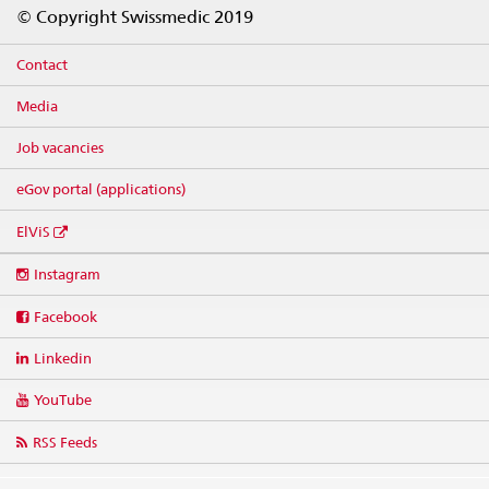
Footer
© Copyright Swissmedic 2019
Contact
Media
Job vacancies
eGov portal (applications)
ElViS
Social
Instagram
media
links
Facebook
Linkedin
YouTube
RSS Feeds