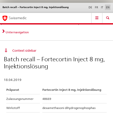
Batch recall – Fortecortin Inject 8 mg, Injektionslösung
Languages
Service
DE
FR
IT
EN
navigation
Direct
Main
News &
Legal matters,
Contact | Support &
Swissmedic
navigation:
Navigation
Updates
standards
Help
news,
legal
Unternavigation
matters,
contact
Context sidebar
Batch recall – Fortecortin Inject 8 mg,
Injektionslösung
18.04.2019
Präparat
Fortecortin Inject 8 mg, Injektionslösung
Zulassungsnummer
48669
Wirkstoff
dexamethasoni dihydrogenophosphas