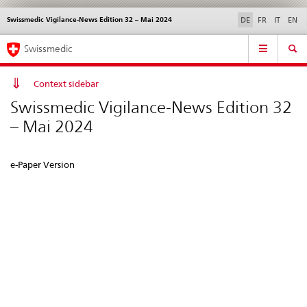
Swissmedic Vigilance-News Edition 32 – Mai 2024
Sprachwahl
Service
DE
FR
IT
EN
navigation
Direktnavigation
Hauptnavigation
News & Updates
Recht | Normen
Kontakt | Support & Hilfe
Swissmedic
News,
Rechtsgrundlagen,
Kontakt
Context sidebar
Swissmedic Vigilance-News Edition 32
– Mai 2024
e-Paper Version